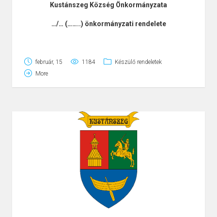
Kustánszeg Község Önkormányzata
…/… (……..) önkormányzati rendelete
az önkormányzat 2017. évi költségvetéséről
február, 15
1184
Készülő rendeletek
More
Kustánszeg Község Önkormányzat képviselő-testülete
az Alaptörvény 32. cikk (2) bekezdésében
meghatározott eredeti jogalkotói határkörében, az
Alaptörvény 32. cikk (1) bekezdés f) pontjában
meghatározott feladatkörében eljárva, a következőket
rendeli el:
1. §
A rendelet hatálya
(1) A rendelet hatálya a képviselő-testületre, valamint