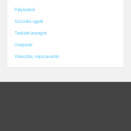
Pályázatok
1
falugondnok
Szociális ügyek
1
közösségi szolgáltatás
vezető
Testületi anyagok
1
könyvtáros, közösségi
Üvegzseb
szolg. szervező
Választás, népszavazás
1
Főállású polgármester
(b) közfoglalkoztatottak létszámkerete 8 fő
4. §
A költségvetés végrehajtásának szabályai
(1) Az önkormányzati szintű költségvetés
végrehajtásáért a polgármester, a könyvvezetéssel
kapcsolatos feladatok ellátásáért a jegyző a felelős.