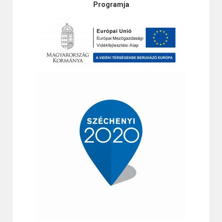
Programja
3. §
A Képviselő-testület az Önkormányzat 2016. évi
költségvetését részletesen a következők szerint állapítja
meg:
(1) Az önkormányzat adósságot keletkeztető
ügyletekből és kezességvállalásokból fennálló
kötelezettségeit a
3. melléklet
részletezi.
(2) Az önkormányzat saját bevételeinek részletezését
az adósságot keletkeztető ügyletből származó tárgyévi
fizetési kötelezettség megállapításához a
4. melléklet
tartalmazza.