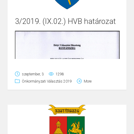
3/2019. (IX.02.) HVB határozat
Page
1
/
2
Zoom
100%
szeptember, 3
1298
Önkormányzati Választás 2019
More