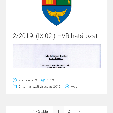
2/2019. (IX.02.) HVB határozat
Page
1
/
2
Zoom
100%
szeptember, 3
1313
Önkormányzati Választás 2019
More
1 / 2 oldal
1
2
»