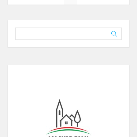
Page
1
/
2
Zoom
100%