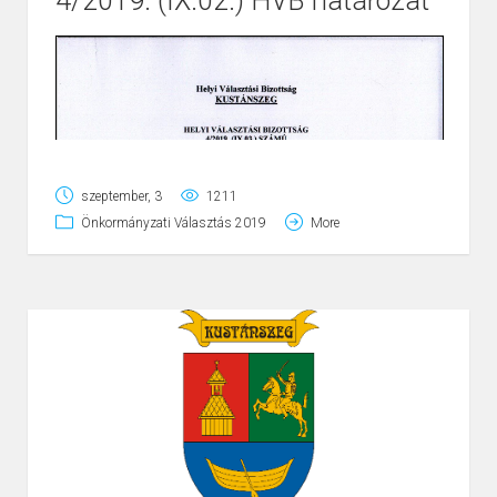
4/2019. (IX.02.) HVB határozat
Page
1
/
2
Zoom
100%
szeptember, 3
1211
Önkormányzati Választás 2019
More