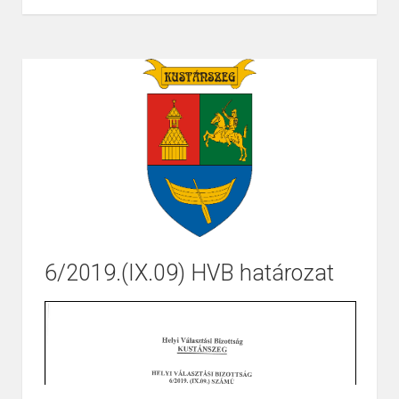
6/2019.(IX.09) HVB határozat
Page
1
/
2
Zoom
100%