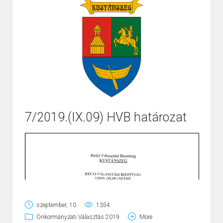
7/2019.(IX.09) HVB határozat
Page
1
/
2
Zoom
100%
szeptember, 10
1354
Önkormányzati Választás 2019
More