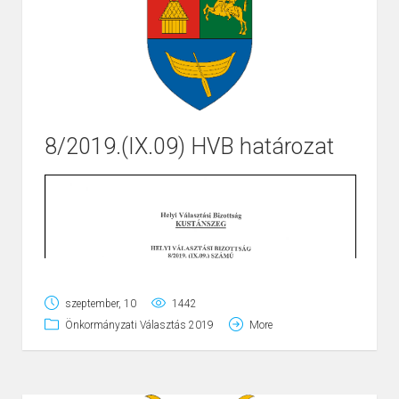
8/2019.(IX.09) HVB határozat
Page
1
/
2
Zoom
100%
szeptember, 10
1442
Önkormányzati Választás 2019
More