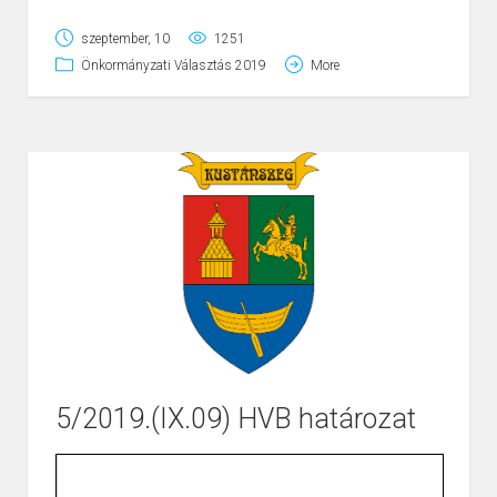
szeptember, 10
1251
Önkormányzati Választás 2019
More
5/2019.(IX.09) HVB határozat
Page
1
/
2
Zoom
100%