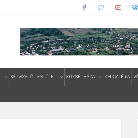
T
KÉPVISELŐ-TESTÜLET
KÖZSÉGHÁZA
KÉPGALÉRIA
V