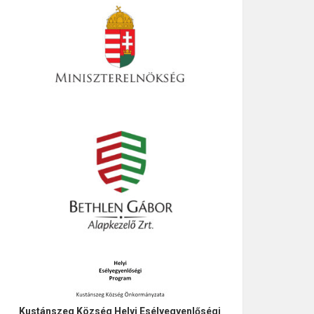
Kustánszeg Község Helyi Esélyegyenlőségi