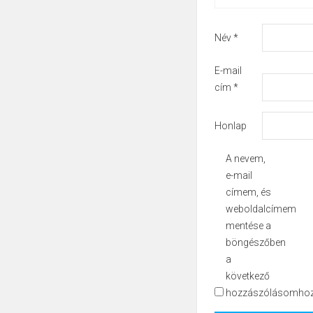
Név
*
E-mail
cím
*
Honlap
A nevem,
e-mail
címem, és
weboldalcímem
mentése a
böngészőben
a
következő
hozzászólásomhoz