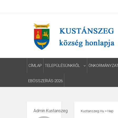
CÍMLAP
TELEPÜLÉSÜNKRŐL
ÖNKORMÁNYZA
EBÖSSZEÍRÁS-2026
Admin.kustanszeg
Kustanszeg.hu
>
Hep