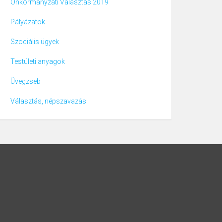
Önkormányzati Választás 2019
Pályázatok
Szociális ügyek
Testületi anyagok
Üvegzseb
Választás, népszavazás