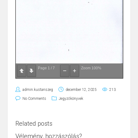
Page
1
/
7
Zoom
100%
admin.kustanszeg
december 12, 2025
213
No Comments
Jegyzőkönyvek
Related posts
Vélemény, hozzászólás?