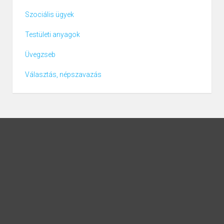
Szociális ügyek
Testületi anyagok
Üvegzseb
Választás, népszavazás