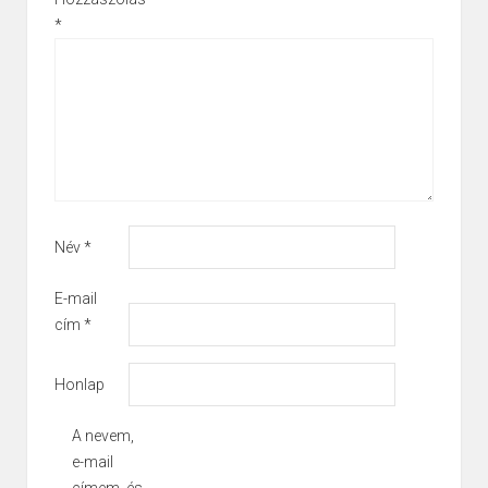
*
Név
*
E-mail
cím
*
Honlap
A nevem,
e-mail
címem, és