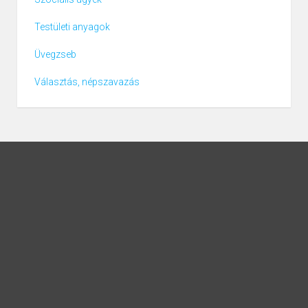
Testületi anyagok
Üvegzseb
Választás, népszavazás