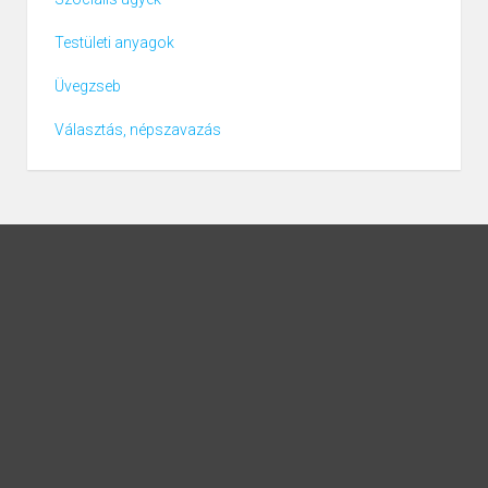
Testületi anyagok
Üvegzseb
Választás, népszavazás