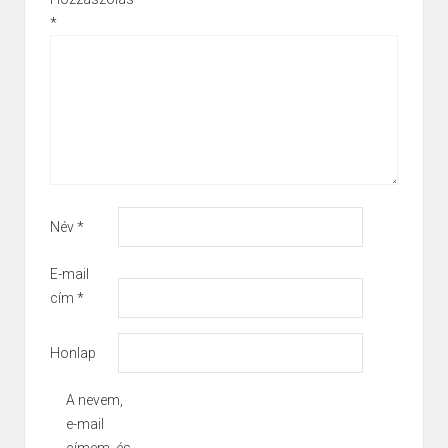
*
Név
*
E-mail
cím
*
Honlap
A nevem,
e-mail
címem, és