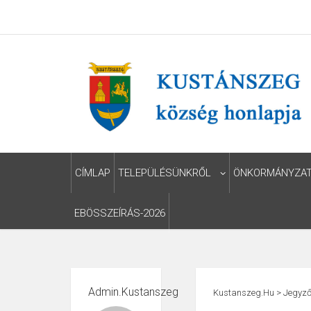
CÍMLAP
TELEPÜLÉSÜNKRŐL
ÖNKORMÁNYZA
EBÖSSZEÍRÁS-2026
Admin.kustanszeg
Kustanszeg.hu
>
Jegyző