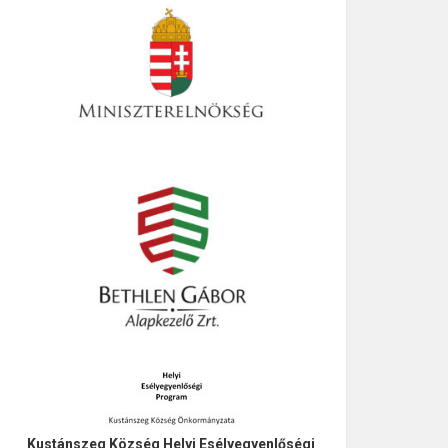
Kustánszeg Község Helyi Esélyegyenlőségi