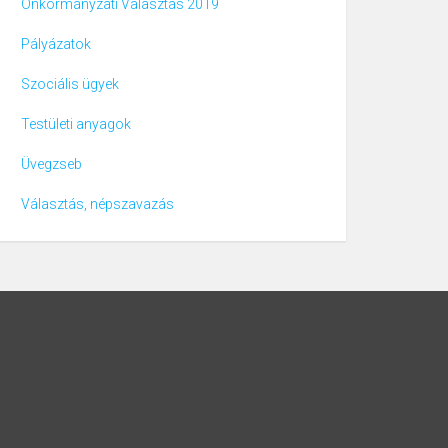
Önkormányzati Választás 2019
Pályázatok
Szociális ügyek
Testületi anyagok
Üvegzseb
Választás, népszavazás