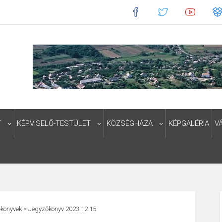
T
KÉPVISELŐ-TESTÜLET
KÖZSÉGHÁZA
KÉPGALÉRIA
V
könyvek
>
Jegyzőkönyv 2023.12.15