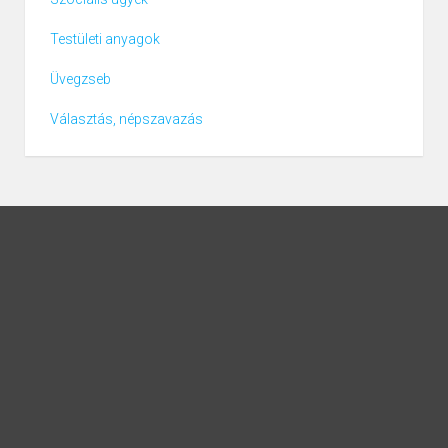
Testületi anyagok
Üvegzseb
Választás, népszavazás