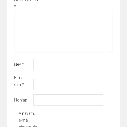
*
Név
*
E-mail
cím
*
Honlap
A nevem,
e-mail
címem, és