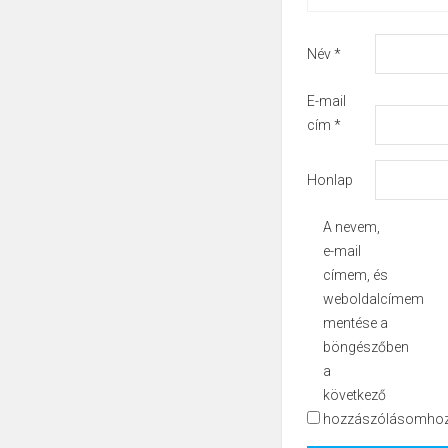
Név
*
E-mail
cím
*
Honlap
A nevem,
e-mail
címem, és
weboldalcímem
mentése a
böngészőben
a
következő
hozzászólásomhoz