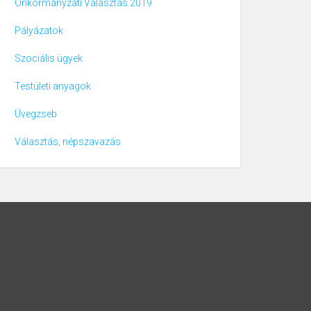
Önkormányzati Választás 2019
Pályázatok
Szociális ügyek
Testületi anyagok
Üvegzseb
Választás, népszavazás