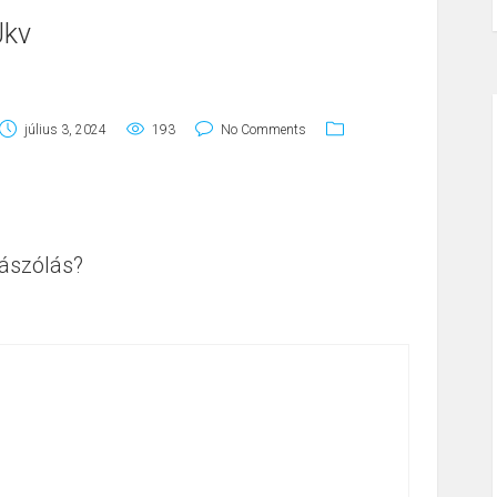
Jkv
július 3, 2024
193
No Comments
ászólás?