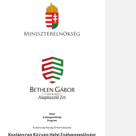
Kustánszeg Község Helyi Esélyegyenlőségi