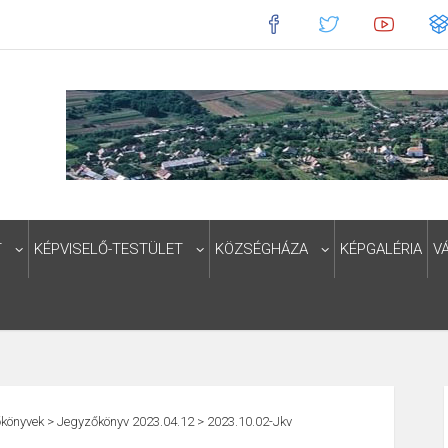
T
KÉPVISELŐ-TESTÜLET
KÖZSÉGHÁZA
KÉPGALÉRIA
V
könyvek
>
Jegyzőkönyv 2023.04.12
>
2023.10.02-Jkv