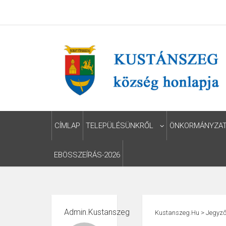
CÍMLAP
TELEPÜLÉSÜNKRŐL
ÖNKORMÁNYZA
EBÖSSZEÍRÁS-2026
Admin.kustanszeg
Kustanszeg.hu
>
Jegyző