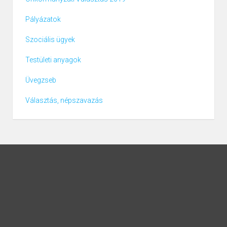
Pályázatok
Szociális ügyek
Testületi anyagok
Üvegzseb
Választás, népszavazás