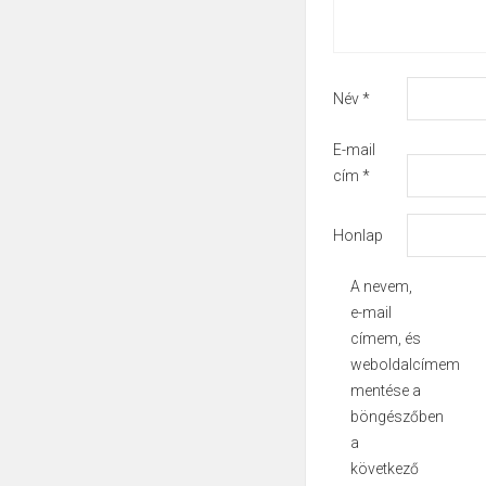
Név
*
E-mail
cím
*
Honlap
A nevem,
e-mail
címem, és
weboldalcímem
mentése a
böngészőben
a
következő