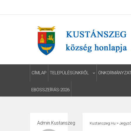
CÍMLAP
TELEPÜLÉSÜNKRŐL
ÖNKORMÁNYZA
EBÖSSZEÍRÁS-2026
Admin.kustanszeg
Kustanszeg.hu
>
Jegyző