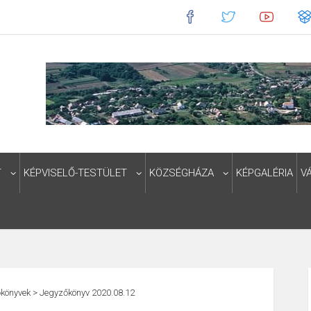
T
KÉPVISELŐ-TESTÜLET
KÖZSÉGHÁZA
KÉPGALÉRIA
V
könyvek
>
Jegyzőkönyv 2020.08.12