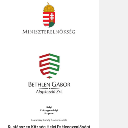
Kustánszeg Község Helyi Esélyegyenlőségi