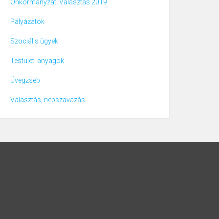
Önkormányzati Választás 2019
Pályázatok
Szociális ügyek
Testületi anyagok
Üvegzseb
Választás, népszavazás