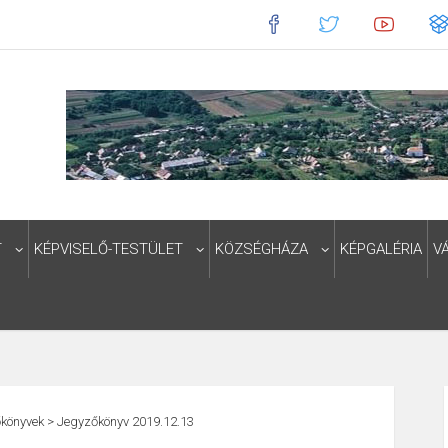
T
KÉPVISELŐ-TESTÜLET
KÖZSÉGHÁZA
KÉPGALÉRIA
V
könyvek
>
Jegyzőkönyv 2019.12.13