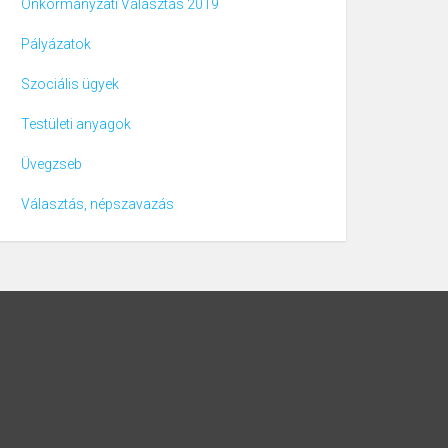
Önkormányzati Választás 2019
Pályázatok
Szociális ügyek
Testületi anyagok
Üvegzseb
Választás, népszavazás