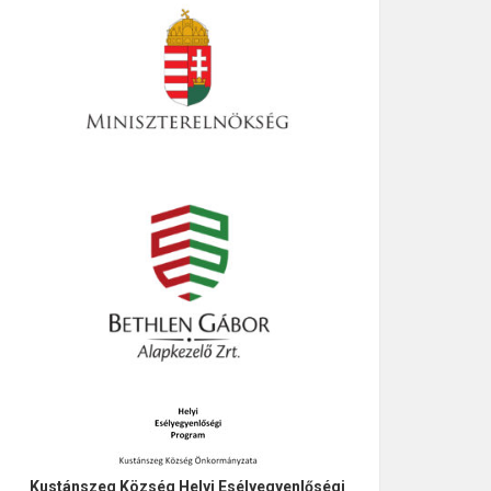
Kustánszeg Község Helyi Esélyegyenlőségi