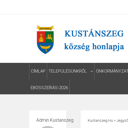
CÍMLAP
TELEPÜLÉSÜNKRŐL
ÖNKORMÁNYZA
EBÖSSZEÍRÁS-2026
Admin.kustanszeg
Kustanszeg.hu
>
Jegyző