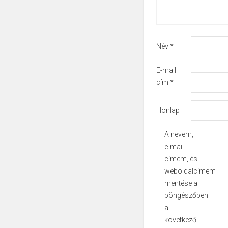
Név
*
E-mail
cím
*
Honlap
A nevem,
e-mail
címem, és
weboldalcímem
mentése a
böngészőben
a
következő