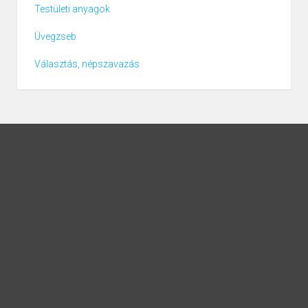
Testületi anyagok
Üvegzseb
Választás, népszavazás