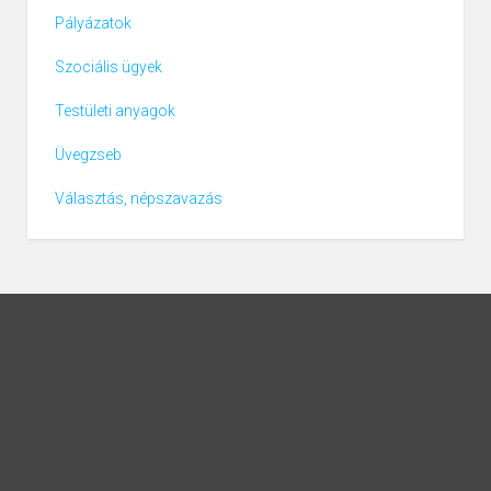
Pályázatok
Szociális ügyek
Testületi anyagok
Üvegzseb
Választás, népszavazás