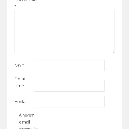
*
Név
*
E-mail
cím
*
Honlap
A nevem,
e-mail
címem, és