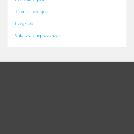
Testületi anyagok
Üvegzseb
Választás, népszavazás