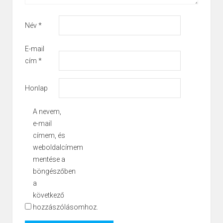
Név
*
E-mail
cím
*
Honlap
A nevem,
e-mail
címem, és
weboldalcímem
mentése a
böngészőben
a
következő
hozzászólásomhoz.