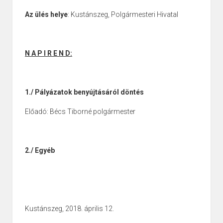
Az ülés helye
: Kustánszeg, Polgármesteri Hivatal
N A P I R E N D:
1./ Pályázatok benyújtásáról döntés
Előadó: Bécs Tiborné polgármester
2./
Egyéb
Kustánszeg, 2018. április 12.