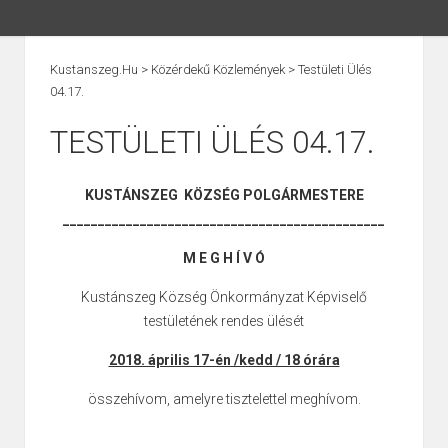
Kustanszeg.hu
>
Közérdekű Közlemények
>
Testületi Ülés
04.17.
TESTÜLETI ÜLÉS 04.17.
KUSTÁNSZEG KÖZSÉG POLGÁRMESTERE
______________________________________________
M E G H Í V Ó
Kustánszeg Község Önkormányzat Képviselő
testületének rendes ülését
2018. április 17-én /kedd / 18 órára
összehívom, amelyre tisztelettel meghívom.