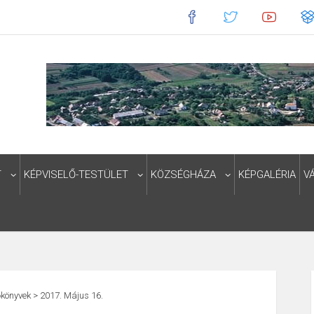
T
KÉPVISELŐ-TESTÜLET
KÖZSÉGHÁZA
KÉPGALÉRIA
V
könyvek
>
2017. Május 16.