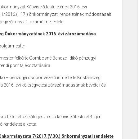
ormányzat Képviselő testületének 2016. évi
1/2016.(II.17.)
önkormányzati rendeletének módosításait
 jegyzőkönyv 1. számú melléklete.
ég Önkormányzatának 2016. évi zárszámadása
 polgármester
mester felkérte Gombosné Bencze Ildikó pénzügyi
rendi pont tájékoztatására.
kó – pénzügyi csoportvezető ismertette Kustánszeg
2016. évi költségvetési zárszámadásának bevételi és
 tette fel az előterjesztést a képviselőtestület 4 igen
 rendeletet alkotta:
nkormányzata 7/2017.(V.30.) önkormányzati
rendelete