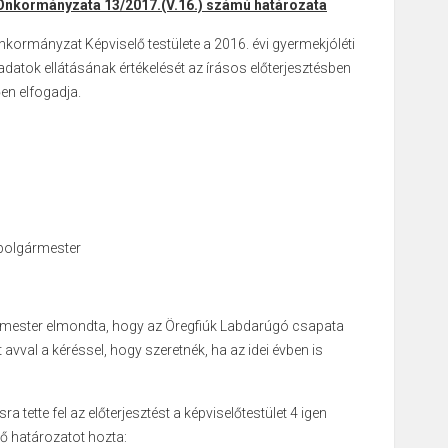
 Önkormányzata
13/2017.(V.16.)
számú határozata
ormányzat Képviselő testülete a 2016. évi gyermekjóléti
datok ellátásának értékelését az írásos előterjesztésben
en elfogadja.
 polgármester
rmester elmondta, hogy az Öregfiúk Labdarúgó csapata
 avval a kéréssel, hogy szeretnék, ha az idei évben is
 tette fel az előterjesztést a képviselőtestület 4 igen
ő határozatot hozta: