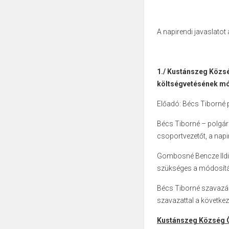
A napirendi javaslatot
1./ Kustánszeg Közs
költségvetésének m
Előadó: Bécs Tiborné
Bécs Tiborné – polgár
csoportvezetőt, a napi
Gombosné Bencze Ildik
szükséges a módosítá
Bécs Tiborné szavazásra
szavazattal a következő
Kustánszeg Község Ö