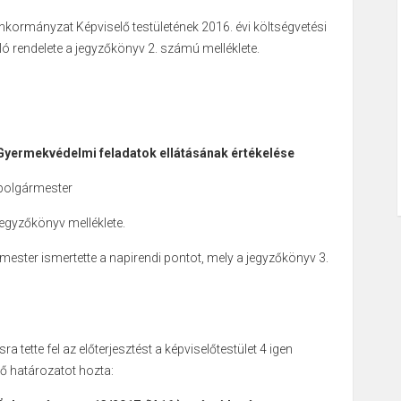
ormányzat Képviselő testületének 2016. évi költségvetési
 rendelete a jegyzőkönyv 2. számú melléklete.
Gyermekvédelmi feladatok ellátásának értékelése
 polgármester
jegyzőkönyv melléklete.
ester ismertette a napirendi pontot, mely a jegyzőkönyv 3.
 tette fel az előterjesztést a képviselőtestület 4 igen
ő határozatot hozta: