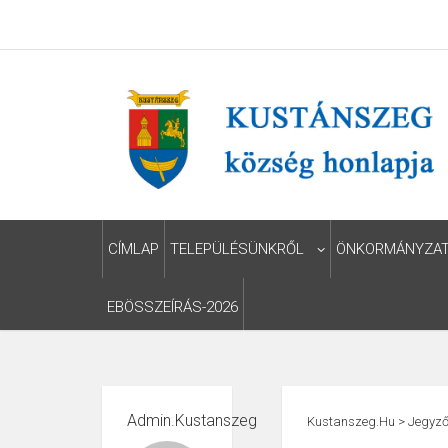
CÍMLAP
TELEPÜLÉSÜNKRŐL
ÖNKORMÁNYZA
EBÖSSZEÍRÁS-2026
Admin.kustanszeg
Kustanszeg.hu
>
Jegyző