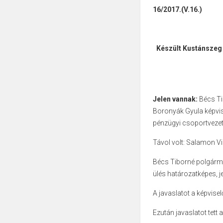
16/2017.(V.16.)
Készült Kustánszeg
Jelen vannak:
Bécs Ti
Boronyák Gyula képvis
pénzügyi csoportvezet
Távol volt: Salamon Vi
Bécs Tiborné polgárme
ülés határozatképes, j
A javaslatot a képvise
Ezután javaslatot tett 