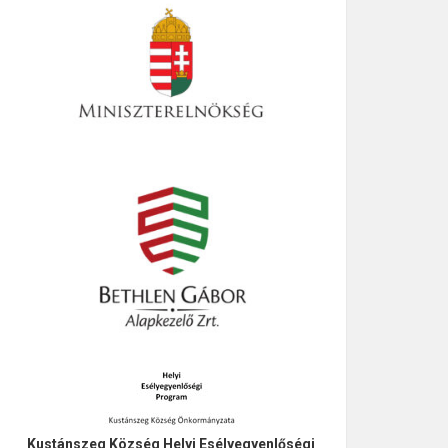
Kustánszeg Község Helyi Esélyegyenlőségi