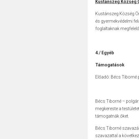
Kustánszeg Község
Kustánszeg Község Önk
és gyermekvédelmi fela
foglaltaknak megfelelő
4./
Egyéb
Támogatások
Előadó: Bécs Tiborné
Bécs Tiborné – polgá
megkereste a testületet
támogatnák őket.
Bécs Tiborné szavazásra
szavazattal a következ