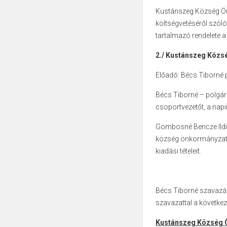
Kustánszeg Község Önk
költségvetéséről szóló 
tartalmazó rendelete a
2./ Kustánszeg Közs
Előadó: Bécs Tiborné
Bécs Tiborné – polgár
csoportvezetőt, a napi
Gombosné Bencze Ildi
község önkormányzata 
kiadási tételeit.
Bécs Tiborné szavazásra
szavazattal a következő
Kustánszeg Község Ö