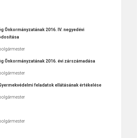
ég Önkormányzatának 2016. IV. negyedévi
ódosítása
 polgármester
ég Önkormányzatának 2016. évi zárszámadása
 polgármester
Gyermekvédelmi feladatok ellátásának értékelése
 polgármester
 polgármester