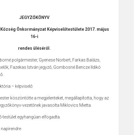
JEGYZŐKÖNYV
 Község Önkormányzat Képviselőtestülete 2017. május
16-i
rendes üléséről.
borné polgármester, Gyenese Norbert, Farkas Balázs,
elők, Fazekas István jegyző, Gombosné Bencze Ildikó
ő.
któria – képviselő
ster köszöntötte a megjelenteket, megállapította, hogy az
egyzőkönyv-vezetőnek javasolta Miklovics Mietta.
lő-testület egyhangúan elfogadta.
a napirendre