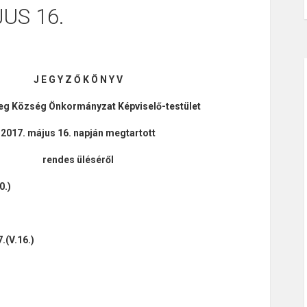
US 16.
J E G Y Z Ő K Ö N Y V
eg Község Önkormányzat Képviselő-testület
2017. május 16. napján megtartott
rendes üléséről
0.)
(V.16.)