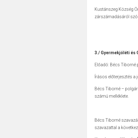
Kustánszeg Község Önk
zárszámadásáról szóló
3./
Gyermekjóléti és 
Előadó: Bécs Tiborné
Írásos előterjesztés a 
Bécs Tiborné – polgárm
számú melléklete.
Bécs Tiborné szavazásra
szavazattal a következ