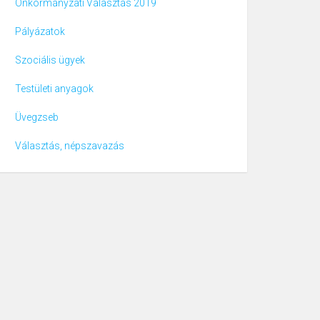
Önkormányzati Választás 2019
Pályázatok
Szociális ügyek
Testületi anyagok
Üvegzseb
Választás, népszavazás