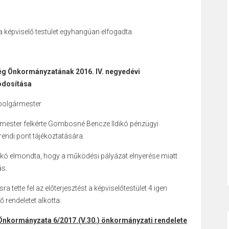
 a képviselő testület egyhangúan elfogadta.
ég Önkormányzatának 2016. IV. negyedévi
ódosítása
 polgármester
mester felkérte Gombosné Bencze Ildikó pénzügyi
rendi pont tájékoztatására.
ó elmondta, hogy a működési pályázat elnyerése miatt
s.
 tette fel az előterjesztést a képviselőtestület 4 igen
 rendeletet alkotta:
nkormányzata 6/2017.(V.30.) önkormányzati
rendelete