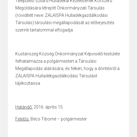
Települési Szilárd Hulladékai Kezelésének Korszerű
Megoldására létrejött Önkormányzati Társulás
(rövidített neve: ZALAISPA Hulladékgazdálkodási
Társulás) társulási megállapodását az előterjesztés
szerinti tartalommal elfogadja.
Kustánszeg Község Önkormányzat Képviselő-testülete
felhatalmazza a polgármestert a Társulási
Megállapodás aláírására, és felkéri, hogy a döntésről a
ZALAISPA Hulladékgazdálkodási Társulást
tájékoztassa.
Határidő:
2016. április 15.
Felelős:
Bécs Tiborné – polgármester