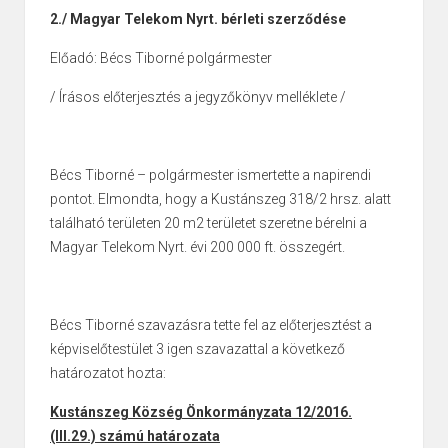
2./ Magyar Telekom Nyrt. bérleti szerződése
Előadó: Bécs Tiborné polgármester
/ Írásos előterjesztés a jegyzőkönyv melléklete /
Bécs Tiborné – polgármester ismertette a napirendi
pontot. Elmondta, hogy a Kustánszeg 318/2 hrsz. alatt
található területen 20 m2 területet szeretne bérelni a
Magyar Telekom Nyrt. évi 200 000 ft. összegért.
Bécs Tiborné szavazásra tette fel az előterjesztést a
képviselőtestület 3 igen szavazattal a következő
határozatot hozta:
Kustánszeg Község Önkormányzata 12/2016.
(III.29.) számú határozata