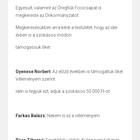
Egyesült, valamint az Öregfiúk Focicsapat is
megkereste az Önkormányzatot.
Megkeresésükben arra kérik a testületet, hogy az idei
évben is a szokásos módon
támogassuk őket.
Gyenese Norbert
: Az előző években is támogattuk őket.
Véleményem szerint
idén is tegyük ezt, adjuk a szokásos 50.000 Ft-ot.
Farkas Balázs:
Nekem is ez a véleményem.
Bécs Tiborné:
Egyetértek veletek. Külön nem kell már