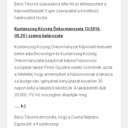
Bécs Tiborné szavazásra tette fel az előterjesztést a
képviselőtestület 3 igen szavazattal a következő
határozatot hozta:
Kustánszeg Község Önkormányzata 13/2016.
(III.29.) számú határozata
Kustánszeg Község Önkormányzat Képviselő-testülete
bérbe adja Becsvölgye és Kustánszeg Község
Önkormányzatai tulajdonát képező háziorvosi
szolgálati lakást Pintér Gyuláné vezető óvónőnek, azzal
a feltétellel, hogy amennyiben a háziorvosnak a lakásra
szüksége van, igényének benyújtását követően 30
napon belül a lakásból kiköltözik. A lakásbérleti díját
20.000,- Ft/ hó összegben állapítják meg.
…… b.)
Bécs Tiborné elmondta, hogy a Cserta Néptánc
Egyesület, a Kustánszegi