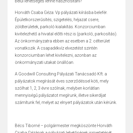
belül lehetséges lenne hasznosítani?
Horváth Csaba Géza: Vp pályázati kiírásba belefér.
Épületkorszerűsítés, szigetelés, héjazat csere,
zöldterületek, parkoló kialakítás. Konzorciumban
kivitelezhető a hivatal előtti rész is (parkoló, parkosítás).
Az önkormányzatra ebben az esetben a 2. célterület
vonatkozik. A csapadékvíz elvezetést szintén
konzorciumban lehet kivitelezni, azonban az
önkormányzati utakat önállóan.
A Goodwill Consulting Pályázati Tanácsadó Kft. a
pályázatok megírását éves szerződéssel köti, mely
szólhat 1, 2, 3 évre szólnak, melyben korlátlan
mennyiségű pályázatot megírunk, illetve sikerdíjat
számítunk fel, melyet az elnyert pályázatok után kérünk.
Bécs Tiborné – polgármester megköszönte Horváth
Csaba Gézának a pályázati lehetőségek ismertetését.