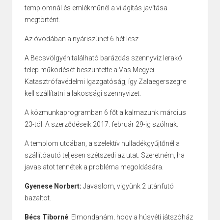
templomnál és emlékműnél a világítás javítása
megtörtént.
Az óvodában a nyáriszünet 6 hét lesz.
A Becsvölgyén található barázdás szennyvíz lerakó
telep működését beszüntette a Vas Megyei
Katasztrófavédelmi Igazgatóság, így Zalaegerszegre
kell szállítatni a lakossági szennyvizet.
A közmunkaprogramban 6 főt alkalmazunk március
23-tól. A szerződéseik 2017. február 29-ig szólnak.
A templom utcában, a szelektív hulladékgyűjtőnél a
szállítóautó teljesen szétszedi az utat. Szeretném, ha
javaslatot tennétek a probléma megoldására.
Gyenese Norbert:
Javaslom, vigyünk 2 utánfutó
bazaltot.
Bécs Tiborné
: Elmondanám, hogy a húsvéti játszóház