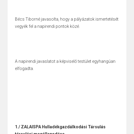
Bécs Tiborné javasolta, hogy a pályázatok ismertetését
vegyék fel a napirendi pontok közé.
A napirendi javaslatot a képviselő testület egyhangúan
elfogadta.
1./ ZALAISPA Hulladékgazdálkodási Társulás
társulási megállapodása