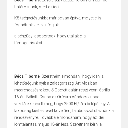
határoznunk, mert az idei
Költségvetésünkbe már be van építve, melyet el is
fogadtunk. Jelezni fogjuk
a pénzügyi csoportnak, hogy utalják el a
támogatásokat.
Bécs Tiborné
: Szeretném elmondani, hogy idén is
lehetőségünk nyílt a zalaegerszegi Art Moziban
megrendezésre kerülő Operett gálán részt venni április
16-án. Bálinth Csaba az Orfeum Vándorszínpad
vezetője keresett meg, hogy 2500 Ft/fő a belépőjegy. A
lakosság kiértesítését követően, falubusszal utaznánk a
rendezvényre. Továbbá elmondanám, hogy az idei
lomtalanítás május 18-án lesz. Szeretném kérni a