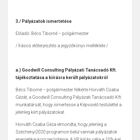
3./ Pályázatok ismertetése
Előadó: Bécs Tiborné – polgármester
/ Írásos előterjesztés a jegyzőkönyv melléklete /
a.) Goodwill Consulting Pályázati Tanácsadó Kft.
tájékoztatása a kiírásra került pályázatokról
Bécs Tiborné – polgármester felkérte Horváth Csaba
Gézát, a Goodwill Consulting Pályázati Tanácsadó Kft.
munkatársát, hogy ismertesse a Képviselő testülettel a
jelenleg kiírt pályázatokat.
Horváth Csaba Géza elmondta, hogy jelenleg a
Széchenyi2020 programon belül vannak pályázatok
energetikai korszerűsítésre. A VP kiírás célja a 10%-kal