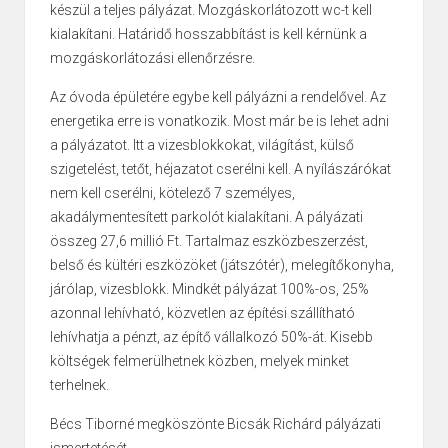
készül a teljes pályázat. Mozgáskorlátozott wc-t kell
kialakítani. Határidő hosszabbítást is kell kérnünk a
mozgáskorlátozási ellenőrzésre.
Az óvoda épületére egybe kell pályázni a rendelővel. Az
energetika erre is vonatkozik. Most már be is lehet adni
a pályázatot. Itt a vizesblokkokat, világítást, külső
szigetelést, tetőt, héjazatot cserélni kell. A nyílászárókat
nem kell cserélni, kötelező 7 személyes,
akadálymentesített parkolót kialakítani. A pályázati
összeg 27,6 millió Ft. Tartalmaz eszközbeszerzést,
belső és kültéri eszközöket (játszótér), melegítőkonyha,
járólap, vizesblokk. Mindkét pályázat 100%-os, 25%
azonnal lehívható, közvetlen az építési szállítható
lehívhatja a pénzt, az építő vállalkozó 50%-át. Kisebb
költségek felmerülhetnek közben, melyek minket
terhelnek.
Bécs Tiborné megköszönte Bicsák Richárd pályázati
ismertetését.