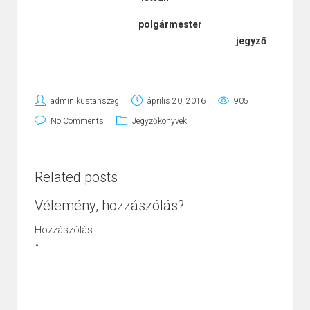
polgármester
jegyző
admin.kustanszeg
április 20, 2016
905
No Comments
Jegyzőkönyvek
Related posts
Vélemény, hozzászólás?
Hozzászólás
*