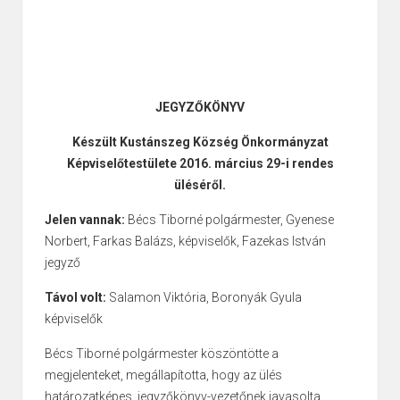
JEGYZŐKÖNYV
Készült Kustánszeg Község Önkormányzat
Képviselőtestülete 2016. március 29-i rendes
üléséről.
Jelen vannak:
Bécs Tiborné polgármester, Gyenese
Norbert, Farkas Balázs, képviselők, Fazekas István
jegyző
Távol volt:
Salamon Viktória, Boronyák Gyula
képviselők
Bécs Tiborné polgármester köszöntötte a
megjelenteket, megállapította, hogy az ülés
határozatképes, jegyzőkönyv-vezetőnek javasolta