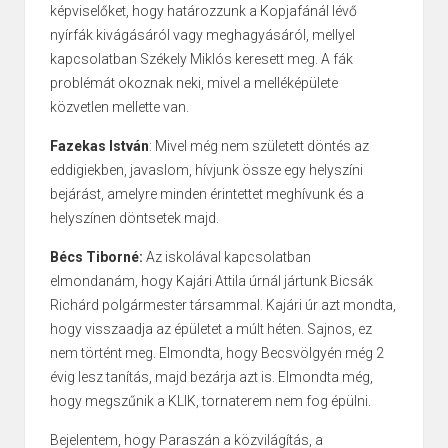
képviselőket, hogy határozzunk a Kopjafánál lévő
nyírfák kivágásáról vagy meghagyásáról, mellyel
kapcsolatban Székely Miklós keresett meg. A fák
problémát okoznak neki, mivel a melléképülete
közvetlen mellette van.
Fazekas István
: Mivel még nem született döntés az
eddigiekben, javaslom, hívjunk össze egy helyszíni
bejárást, amelyre minden érintettet meghívunk és a
helyszínen döntsetek majd.
Bécs Tiborné:
Az iskolával kapcsolatban
elmondanám, hogy Kajári Attila úrnál jártunk Bicsák
Richárd polgármester társammal. Kajári úr azt mondta,
hogy visszaadja az épületet a múlt héten. Sajnos, ez
nem történt meg. Elmondta, hogy Becsvölgyén még 2
évig lesz tanítás, majd bezárja azt is. Elmondta még,
hogy megszűnik a KLIK, tornaterem nem fog épülni.
Bejelentem, hogy Paraszán a közvilágítás, a