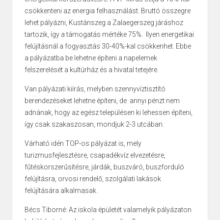
csökkenteni az energia felhasználást. Bruttó összegre
lehet pályázni, Kustánszeg a Zalaegerszeg járáshoz
tartozik, így a támogatás mértéke 75%. Ilyen energetikai
felújításnál a fogyasztás 30-40%-kal csökkenhet. Ebbe
a pályázatba be lehetne építeni a napelemek
felszerelését a kultúrház és a hivatal tetejére.
Van pályázati kiírás, melyben szennyvíztisztító
berendezéseket lehetne építeni, de annyi pénzt nem
adnának, hogy az egész településen ki lehessen építeni,
így csak szakaszosan, mondjuk 2-3 utcában.
Várható idén TOP-os pályázat is, mely
turizmusfejlesztésre, csapadékvíz elvezetésre,
fűtéskorszerűsítésre, járdák, buszváró, buszforduló
felújításra, orvosi rendelő, szolgálati lakások
felújítására alkalmasak.
Bécs Tiborné: Az iskola épületét valamelyik pályázaton