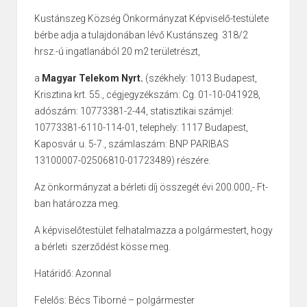
Kustánszeg Község Önkormányzat Képviselő-testülete
bérbe adja a tulajdonában lévő Kustánszeg 318/2
hrsz.-ú ingatlanából 20 m2 területrészt,
a
Magyar Telekom Nyrt.
(székhely: 1013 Budapest,
Krisztina krt. 55., cégjegyzékszám: Cg. 01-10-041928,
adószám: 10773381-2-44, statisztikai számjel:
10773381-6110-114-01, telephely: 1117 Budapest,
Kaposvár u. 5-7., számlaszám: BNP PARIBAS
13100007-02506810-01723489) részére.
Az önkormányzat a bérleti díj összegét évi 200.000,- Ft-
ban határozza meg.
A képviselőtestület felhatalmazza a polgármestert, hogy
a bérleti szerződést kösse meg.
Határidő: Azonnal
Felelős: Bécs Tiborné – polgármester