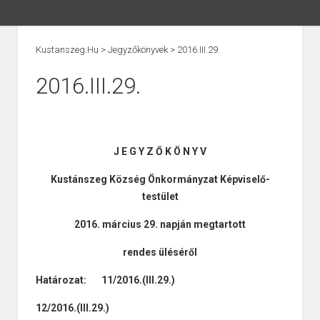
Kustanszeg.hu
>
Jegyzőkönyvek
>
2016.III.29.
2016.III.29.
J E G Y Z Ő K Ö N Y V
Kustánszeg Község Önkormányzat Képviselő-
testület
2016. március 29. napján megtartott
rendes üléséről
Határozat: 11/2016.(III.29.)
12/2016.(III.29.)