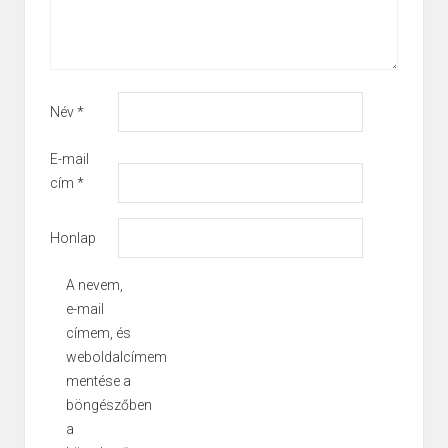
Név
*
E-mail
cím
*
Honlap
A nevem,
e-mail
címem, és
weboldalcímem
mentése a
böngészőben
a