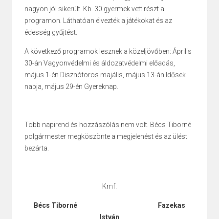
nagyon jól sikerült. Kb. 30 gyermek vett részt a
programon. Láthatóan élvezték a játékokat és az
édesség gyűjtést.
A következő programok lesznek a közeljövőben: Április
30-án Vagyonvédelmi és áldozatvédelmi előadás,
május 1-én Disznótoros majális, május 13-án Idősek
napja, május 29-én Gyereknap.
Több napirend és hozzászólás nem volt. Bécs Tiborné
polgármester megköszönte a megjelenést és az ülést
bezárta.
Kmf.
Bécs Tiborné Fazekas
István