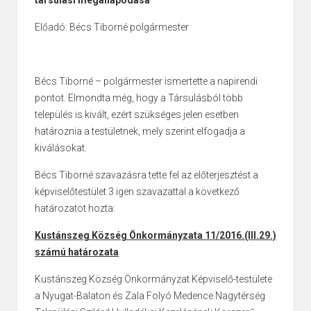
Előadó: Bécs Tiborné polgármester
Bécs Tiborné – polgármester ismertette a napirendi
pontot. Elmondta még, hogy a Társulásból több
település is kivált, ezért szükséges jelen esetben
határoznia a testületnek, mely szerint elfogadja a
kiválásokat.
Bécs Tiborné szavazásra tette fel az előterjesztést a
képviselőtestület 3 igen szavazattal a következő
határozatot hozta:
Kustánszeg Község Önkormányzata 11/2016.(III.29.)
számú határozata
Kustánszeg Község Önkormányzat Képviselő-testülete
a Nyugat-Balaton és Zala Folyó Medence Nagytérség