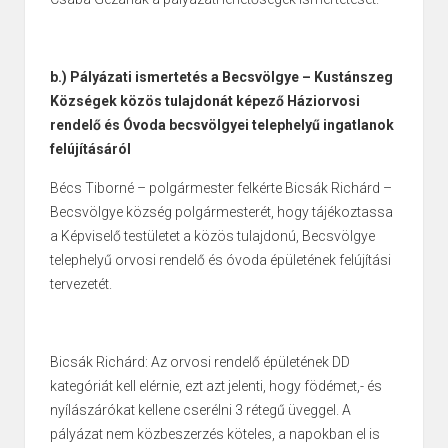
b.) Pályázati ismertetés a Becsvölgye – Kustánszeg
Községek közös tulajdonát képező Háziorvosi
rendelő és Óvoda becsvölgyei telephelyű ingatlanok
felújításáról
Bécs Tiborné – polgármester felkérte Bicsák Richárd –
Becsvölgye község polgármesterét, hogy tájékoztassa
a Képviselő testületet a közös tulajdonú, Becsvölgye
telephelyű orvosi rendelő és óvoda épületének felújítási
tervezetét.
Bicsák Richárd: Az orvosi rendelő épületének DD
kategóriát kell elérnie, ezt azt jelenti, hogy födémet,- és
nyílászárókat kellene cserélni 3 rétegű üveggel. A
pályázat nem közbeszerzés köteles, a napokban el is