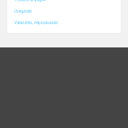
Üvegzseb
Választás, népszavazás