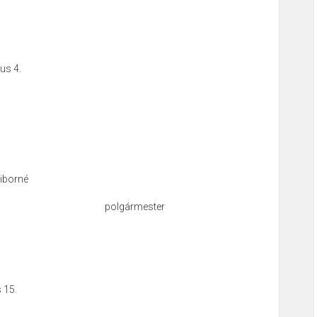
us 4.
iborné
polgármester
s 15.