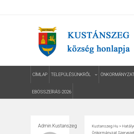
CÍMLAP
TELEPÜLÉSÜNKRŐL
ÖNKORMÁNYZA
EBÖSSZEÍRÁS-2026
Admin.kustanszeg
Kustanszeg.hu
>
Hatály
Önkormányzat Szervezet