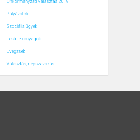
Önkormányzati Választás 2019
Pályázatok
Szociális ügyek
Testületi anyagok
Üvegzseb
Választás, népszavazás