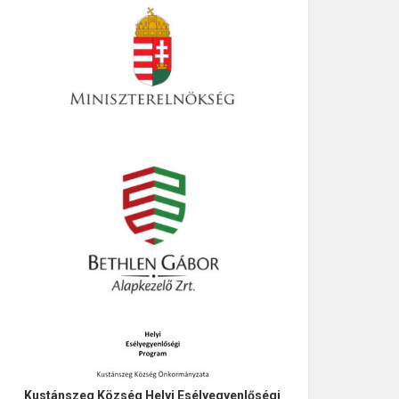
Kustánszeg Község Helyi Esélyegyenlőségi