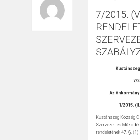
7/2015. (
RENDELE
SZERVEZE
SZABÁLY
Kustánszeg
7/2
Az önkormányz
1/2015. (I
Kustánszeg Község Ön
Szervezeti és Működési
rendeletének 47. §. (1