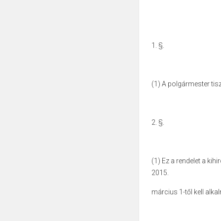
1. §.
(1) A polgármester tisz
2. §.
(1) Ez a rendelet a kih
2015.
március 1-től kell alka