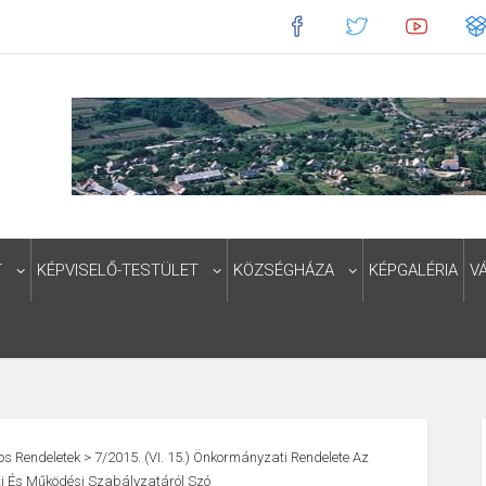
T
KÉPVISELŐ-TESTÜLET
KÖZSÉGHÁZA
KÉPGALÉRIA
V
os Rendeletek
>
7/2015. (VI. 15.) Önkormányzati Rendelete Az
i És Működési Szabályzatáról Szó