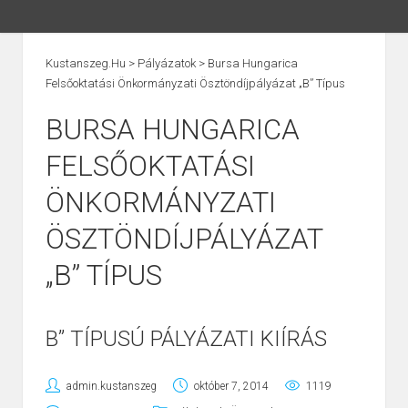
Kustanszeg.hu
>
Pályázatok
>
Bursa Hungarica
Felsőoktatási Önkormányzati Ösztöndíjpályázat „B” Típus
BURSA HUNGARICA
FELSŐOKTATÁSI
ÖNKORMÁNYZATI
ÖSZTÖNDÍJPÁLYÁZAT
„B” TÍPUS
B” TÍPUSÚ PÁLYÁZATI KIÍRÁS
admin.kustanszeg
október 7, 2014
1119