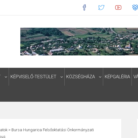
T
KÉPVISELŐ-TESTÜLET
KÖZSÉGHÁZA
KÉPGALÉRIA
V
atok
>
Bursa Hungarica Felsőoktatási Önkormányzati
ípus