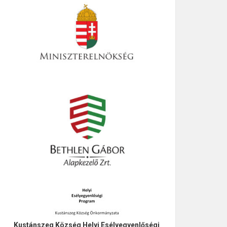
Kustánszeg Község Helyi Esélyegyenlőségi