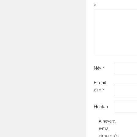
*
Név
*
E-mail
cím
*
Honlap
A nevem,
e-mail
címem, és