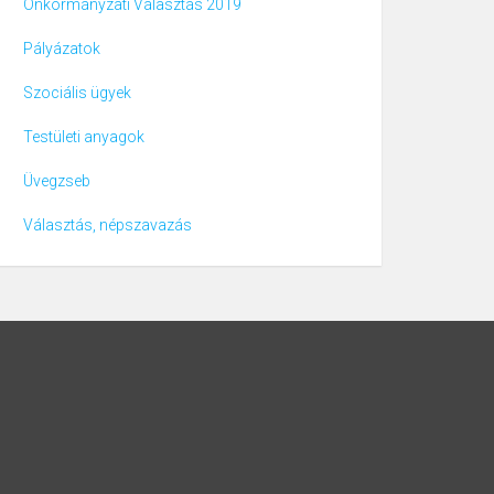
Önkormányzati Választás 2019
Pályázatok
Szociális ügyek
Testületi anyagok
Üvegzseb
Választás, népszavazás