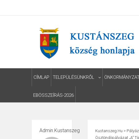
CÍMLAP
TELEPÜLÉSÜNKRŐL
ÖNKORMÁNYZA
EBÖSSZEÍRÁS-2026
Admin.kustanszeg
Kustanszeg.hu
>
Pályáz
Ösztöndíjpályázat „A” T