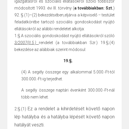
igazgatásról és szociális ellátásokról szóló többször
módosított 1993. évi III. törvény (
a továbbiakban: Szt.
)
92. § (1)–(2) bekezdésében,eljárva a képviselő – testület
feladatkörébe tartozó szociális
gondoskodást nyújtó
ellátásokról az alábbi rendeletet alkotja:
1.§ A szociális
gondoskodást nyújtó ellátásokról szóló
3/2007(II.5.)
rendelet (a továbbiakban Szr.) 19.§.(4)
bekezdése az alábbiak szerint módosul:
19.§.
(4)
A segély összege egy alkalommal 5.000.-Ft-tól
300.000.-Ft-ig terjedhet.
A segély összege naptári évenként 300.000.-Ft-nál
több nem lehet.
Ez a rendelet a kihirdetését követő napon
2.§.(1)
lép hatályba
és a
hatályba lépését követő napon
hatályát veszti.