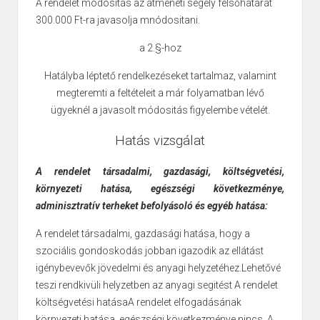
A rendelet módositás az átmeneti segély felsőhatárát
300.000 Ft-ra javasolja mnódositani.
a 2.§-hoz
Hatályba léptető rendelkezéseket tartalmaz, valamint
megteremti a feltételeit a már folyamatban lévő
ügyeknél a javasolt módositás figyelembe vételét.
Hatás vizsgálat
A rendelet társadalmi, gazdasági, költségvetési,
környezeti hatása, egészségi következménye,
adminisztratív terheket befolyásoló és egyéb hatása:
A rendelet társadalmi, gazdasági hatása, hogy a
szociális
gondoskodás jobban
igazodik az ellátást
igénybevevők
jövedelmi és anyagi
helyzetéhez.Lehetővé
teszi rendkivüli helyzetben az anyagi segitést A rendelet
költségvetési hatásaA rendelet elfogadásának
környezeti hatása, egészségi következménye nincs. A