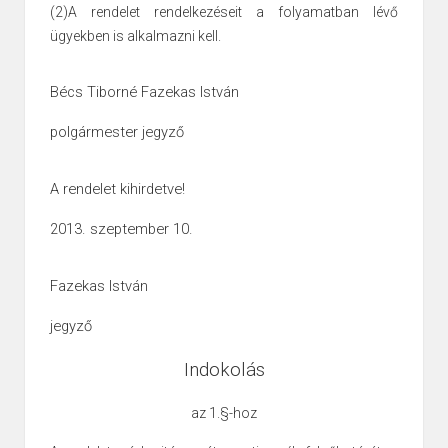
(2)A rendelet rendelkezéseit a folyamatban lévő
ügyekben is alkalmazni kell.
Bécs Tiborné
Fazekas István
polgármester
jegyző
A rendelet kihirdetve!
2013. szeptember 10.
Fazekas István
jegyző
Indokolás
az 1.§-hoz