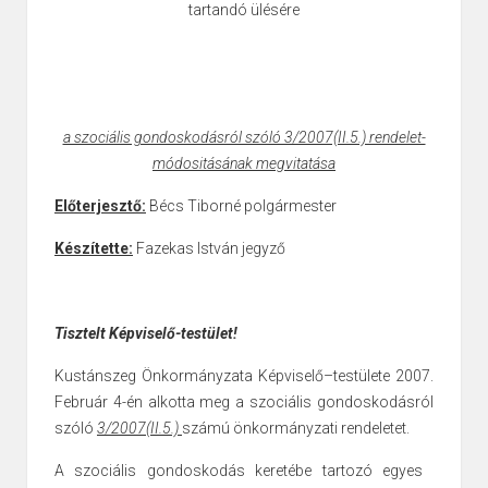
tartandó ülésére
a szociális gondoskodásról szóló 3/2007(II.5.) rendelet-
módositásának megvitatása
Előterjesztő:
Bécs Tiborné polgármester
Készítette:
Fazekas István jegyző
Tisztelt Képviselő-testület!
Kustánszeg Önkormányzata Képviselő–testülete 2007.
Február 4-én alkotta meg a szociális gondoskodásról
szóló
3/2007(II.5.)
számú önkormányzati rendeletet.
A szociális gondoskodás keretébe tartozó egyes