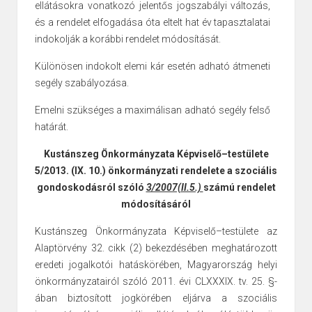
ellátásokra vonatkozó jelentős jogszabályi változás,
és a rendelet elfogadása óta eltelt hat év tapasztalatai
indokolják a korábbi rendelet módosítását.
Különösen indokolt
elemi kár esetén adható átmeneti
segély szabályozása.
Emelni szükséges a
maximálisan adható segély felső
határát.
Kustánszeg Önkormányzata Képviselő–testülete
5/2013. (IX. 10.) önkormányzati rendelete a szociális
gondoskodásról szóló
3/2007(II.5.)
számú
rendelet
módosításáról
Kustánszeg Önkormányzata Képviselő–testülete
az
Alaptörvény 32. cikk (2) bekezdésében meghatározott
eredeti jogalkotói hatáskörében, Magyarország helyi
önkormányzatairól szóló 2011. évi CLXXXIX. tv. 25. §-
ában biztosított jogkörében eljárva a szociális