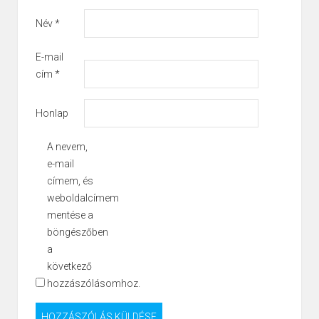
Név
*
E-mail
cím
*
Honlap
A nevem,
e-mail
címem, és
weboldalcímem
mentése a
böngészőben
a
következő
hozzászólásomhoz.