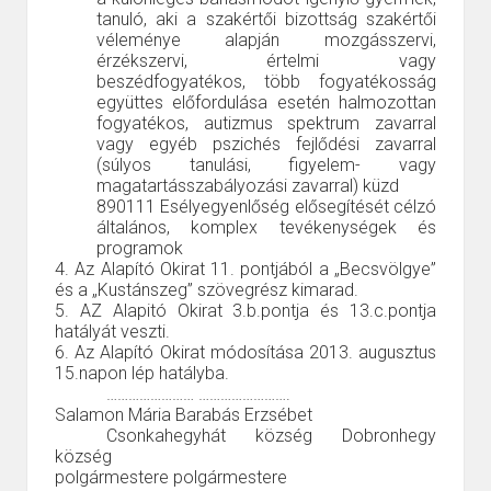
tanuló, aki a szakértői bizottság szakértői
véleménye alapján mozgásszervi,
érzékszervi, értelmi vagy
beszédfogyatékos, több fogyatékosság
együttes előfordulása esetén halmozottan
fogyatékos, autizmus spektrum zavarral
vagy egyéb pszichés fejlődési zavarral
(súlyos tanulási, figyelem- vagy
magatartásszabályozási zavarral) küzd
890111
Esélyegyenlőség elősegítését célzó
általános, komplex tevékenységek és
programok
4. Az
Alapító Okirat 11. pontjából a
„Becsvölgye”
és a „Kustánszeg” szövegrész kimarad.
5. AZ Alapitó Okirat 3.b.pontja és 13.c.pontja
hatályát veszti.
6.
Az Alapító Okirat módosítása
2013. augusztus
15.napon lép hatályba.
……………………
…………………….
Salamon Mária
Barabás Erzsébet
Csonkahegyhát község
Dobronhegy
község
polgármestere
polgármestere