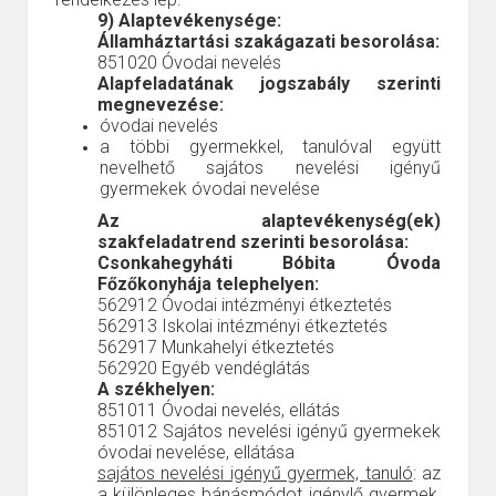
9) Alaptevékenysége:
Államháztartási szakágazati besorolása:
851020
Óvodai nevelés
Alapfeladatának jogszabály szerinti
megnevezése:
óvodai nevelés
a többi gyermekkel, tanulóval együtt
nevelhető sajátos nevelési igényű
gyermekek óvodai nevelése
Az alaptevékenység(ek)
szakfeladatrend szerinti besorolása:
Csonkahegyháti Bóbita Óvoda
Főzőkonyhája telephelyen:
562912
Óvodai intézményi étkeztetés
562913
Iskolai intézményi étkeztetés
562917
Munkahelyi étkeztetés
562920
Egyéb vendéglátás
A székhelyen:
851011
Óvodai nevelés, ellátás
851012
Sajátos nevelési igényű gyermekek
óvodai nevelése, ellátása
sajátos nevelési igényű gyermek, tanuló
: az
a különleges bánásmódot igénylő gyermek,