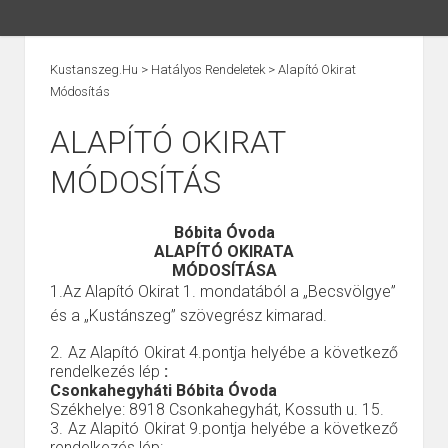
Kustanszeg.hu
>
Hatályos Rendeletek
>
Alapító Okirat
Módosítás
ALAPÍTÓ OKIRAT
MÓDOSÍTÁS
Bóbita Óvoda
ALAPÍTÓ OKIRATA
MÓDOSÍTÁSA
1.Az
Alapító Okirat 1. mondatából
a
„Becsvölgye”
és a „Kustánszeg” szövegrész kimarad.
2. Az Alapító Okirat 4.pontja helyébe a következő
rendelkezés lép
:
Csonkahegyháti Bóbita Óvoda
Székhelye: 8918 Csonkahegyhát, Kossuth u. 15.
3. Az Alapitó Okirat 9.pontja helyébe a következő
rendelkezés lép: