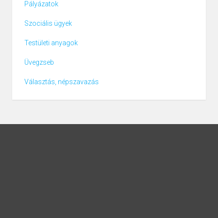
Pályázatok
Szociális ügyek
Testületi anyagok
Üvegzseb
Választás, népszavazás