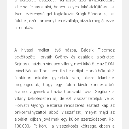
lehetne felhasználni, hanem egyéb lakásfelújításra is.
Ilyen tevékenységgel foglalkozik Srágli Sándor is, aki
falubeli, ezért, amennyiben elvállalja, bízzuk meg őt ezzel
a munkával.
A hivatal mellett lévő házba, Bácsik Tiborhoz
beköltözött Horváth György és családja albérletbe.
Sajnos a házban nincsen villany, mert kikötötte az E.ON,
mivel Bácsik Tibor nem fizette a díjat. Horváthéknak 3
általános iskolás gyerekük van, akikre tekintettel
megengedtük, hogy egy falon kívüli konnektorból
áramot vigyenek a házba hosszabbítóval. Segítünk a
villany bekötésében is, de ezt visszafizettetjük velük.
Horváth György élettársa rendszeres ellátást kap az
önkormányzattól, abból visszafizeti, melyet majd az
albérleti díjban jóváírnak egy külön szerződésben. Kb.
100.000.- Ft körüli a visszakötés költsége, ebben a