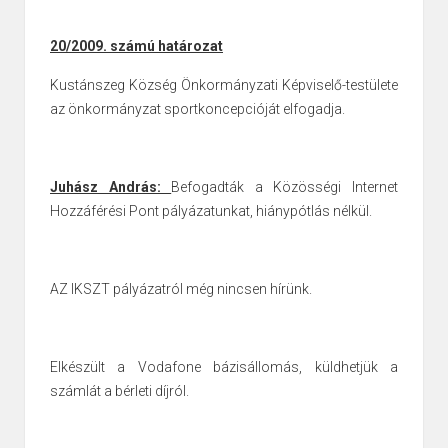
20/2009. számú határozat
Kustánszeg Község Önkormányzati Képviselő-testülete
az önkormányzat
sportkoncepcióját elfogadja.
Juhász András:
Befogadták a Közösségi Internet
Hozzáférési Pont pályázatunkat, hiánypótlás nélkül.
AZ IKSZT pályázatról még nincsen hírünk.
Elkészült a Vodafone bázisállomás, küldhetjük a
számlát a bérleti díjról.