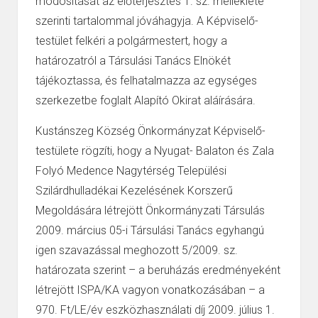
módosítását az előterjesztés 1. sz. melléklete
szerinti tartalommal jóváhagyja.
A
Képviselő-
testület
felkéri a polgármestert, hogy a
határozatról a Társulási
Tanács Elnökét
tájékoztassa, és felhatalmazza az egységes
szerkezetbe foglalt
Alapító Okirat aláírására.
Kustánszeg Község Önkormányzat Képviselő-
testülete rögzíti, hogy a
Nyugat-
Balaton és Zala
Folyó Medence Nagytérség Települési
Szilárdhulladékai
Kezelésének Korszerű
Megoldására létrejött Önkormányzati Társulás
2009.
március 05-i Társulási Tanács egyhangú
igen szavazással
meghozott 5/2009. sz.
határozata szerint – a beruházás eredményeként
létrejött
ISPA/KA vagyon vonatkozásában – a
970. Ft/LE/év eszközhasználati díj 2009.
július 1.