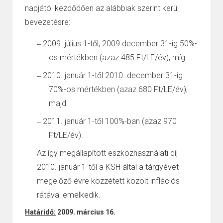
napjától kezdődően az alábbiak szerint kerül
bevezetésre:
2009. július 1-től, 2009.december 31-ig 50%-
–
os mértékben (azaz 485 Ft/LE/év), míg
2010. január 1-től 2010. december 31-ig
–
70%-os mértékben (azaz 680 Ft/LE/év),
majd
2011. január 1-től 100%-ban (azaz 970
–
Ft/LE/év).
Az így megállapított eszközhasználati díj
2010. január 1-től a KSH által a tárgyévet
megelőző évre közzétett közölt inflációs
rátával emelkedik.
Határidő:
2009. március 16.