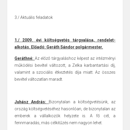
3./ Aktuális feladatok
1./ 2009. évi költségvetés tárgyalása, rendelet-
alkotás. Előadó: Geráth Sándor polgármester.
Geráthné:
Az előző tárgyaláshoz képest az intézményi
működési bevétel változott, a Zelka karbantartási díj,
valamint a szociális étkeztetés díja miatt. Az összes
bevétel változatlan maradt.
Juhász András:
Bizonytalan a költségvetésünk, az
ország költségvetéséhez hasonlóan, de bizonytalan az
emberek a vállalkozók helyzete is. A fő cél, a
fennmaradás, más célkitűzés nem nagyon lehet.