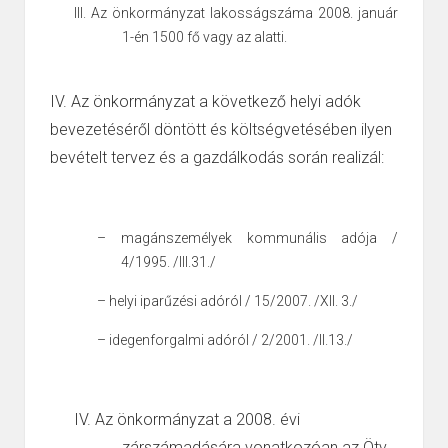
III.
Az önkormányzat lakosságszáma 2008. január
1-én 1500 fő vagy az alatti.
IV.
Az önkormányzat a következő helyi adók
bevezetéséről döntött és költségvetésében
ilyen
bevételt
tervez
és a gazdálkodás során realizál:
–
magánszemélyek kommunális adója /
4/1995. /III.31./
–
helyi iparűzési adóról / 15/2007. /XII. 3./
–
idegenforgalmi adóról / 2/2001. /II.13./
IV.
Az önkormányzat a 2008. évi
zárszámadására vonatkozóan az Ötv.