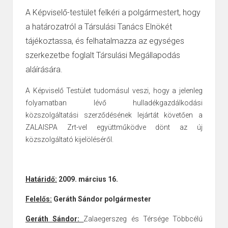
A
Képviselő-testület
felkéri a polgármestert, hogy
a határozatról a
Társulási Tanács Elnökét
tájékoztassa, és felhatalmazza
az egységes
szerkezetbe foglalt Társulási Megállapodás
aláírására.
A Képviselő Testület tudomásul veszi, hogy a jelenleg
folyamatban lévő
hulladékgazdálkodási
közszolgáltatási szerződésének lejártát követően a
ZALAISPA Zrt-vel együttműködve dönt az új
közszolgáltató kijelöléséről.
Határidő:
2009. március 16.
Felelős:
Geráth Sándor polgármester
Geráth Sándor:
Zalaegerszeg és Térsége Többcélú