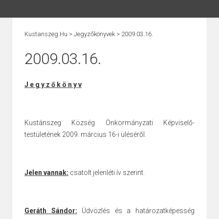
Kustanszeg.hu
>
Jegyzőkönyvek
>
2009.03.16.
2009.03.16.
J e g y z ő k ö n y v
Kustánszeg Község Önkormányzati Képviselő-
testületének 2009. március 16-i üléséről.
Jelen vannak:
csatolt jelenléti ív szerint.
Geráth Sándor:
Üdvözlés és a határozatképesség