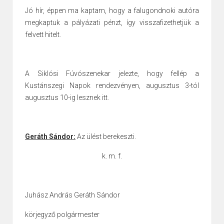
Jó hír, éppen ma kaptam, hogy a falugondnoki autóra
megkaptuk a pályázati pénzt, így visszafizethetjük a
felvett hitelt.
A Siklósi Fúvószenekar jelezte, hogy fellép a
Kustánszegi Napok rendezvényen, augusztus 3-tól
augusztus 10-ig lesznek itt.
Geráth Sándor:
Az ülést berekeszti.
k. m. f.
Juhász András
Geráth Sándor
körjegyző
polgármester