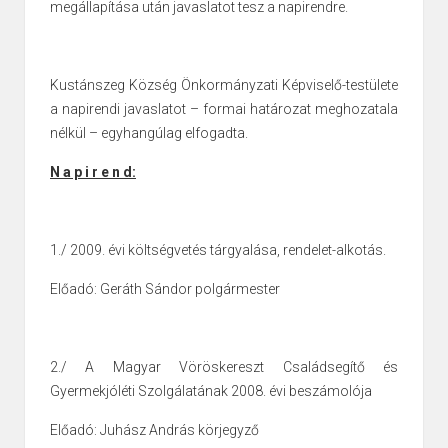
megállapítása után javaslatot tesz a napirendre.
Kustánszeg Község Önkormányzati Képviselő-testülete
a napirendi javaslatot – formai határozat meghozatala
nélkül – egyhangúlag elfogadta.
N a p i r e n d:
1./ 2009. évi költségvetés tárgyalása, rendelet-alkotás.
Előadó: Geráth Sándor polgármester
2./ A Magyar Vöröskereszt Családsegítő és
Gyermekjóléti Szolgálatának 2008. évi
beszámolója
Előadó: Juhász András körjegyző