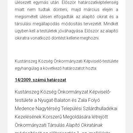
ülésezett egymás után. Először határozatképtelenség
miatt nem tudtak dönteni, majd március elején a
megismételt ülésen elfogadták az alapító okirat és a
társulási megállapodás módosítás tervezetét. Mindkét
ügyben kell a testületek jóváhagyása. Először az alapító
okiratra vonatkozó döntést kellene meghozni.
Kustánszeg Község Önkormányzati Képviselő-testülete
egyhangúlag a következő határozatot hozta:
14/2009. számú határozat
Kustánszeg Község Önkormányzat Képviselő-
testülete a
Nyugat-Balaton és
Zala Folyó
Medence Nagytérség Települési Szilárdhulladékai
Kezelésének
Korszerű Megoldására létrejött
Önkormányzati Társulás
Alapító Okiratának