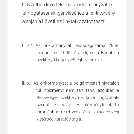
helyzetben lévő települési önkormányzatok
támogatásának igényléséhez a fenti törvény
alapján a következő nyilatkozatot teszi:
I.
a./ Az önkormányzat lakosságszáma 2008.
január 1-én 1000 fő alatti, és a
Barlahida
székhelyű körjegyzőséghez tartozik.
II.
b./ Az önkormányzat a polgármesteri hivatalon
túl intézményt nem tart fenn, azonban a
Becsvölgye székhelyű – külön jogszabály
szerint létrehozott –
intézményfenntartó
társulásban részt vesz, és a zalaegerszegi
kistérségi társulás tagja.