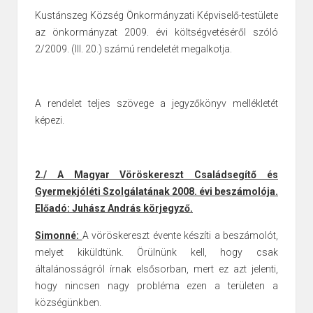
Kustánszeg Község Önkormányzati Képviselő-testülete
az önkormányzat
2009. évi költségvetéséről szóló
2/2009. (III. 20.) számú rendeletét megalkotja.
A rendelet teljes szövege a jegyzőkönyv mellékletét
képezi.
2./ A Magyar Vöröskereszt Családsegítő és
Gyermekjóléti Szolgálatának 2008. évi
beszámolója.
Előadó: Juhász András körjegyző.
Simonné:
A vöröskereszt évente készíti a beszámolót,
melyet kiküldtünk. Örülnünk kell, hogy csak
általánosságról írnak elsősorban, mert ez azt jelenti,
hogy nincsen nagy probléma ezen a területen a
községünkben.