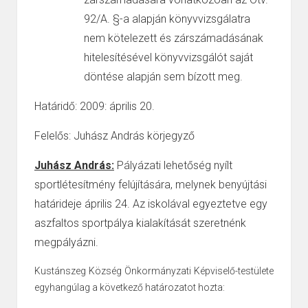
92/A. §-a alapján könyvvizsgálatra
nem kötelezett és zárszámadásának
hitelesítésével könyvvizsgálót saját
döntése alapján sem bízott meg.
Határidő: 2009: április 20.
Felelős: Juhász András körjegyző
Juhász András:
Pályázati lehetőség nyílt
sportlétesítmény felújítására, melynek benyújtási
határideje április 24. Az iskolával egyeztetve egy
aszfaltos sportpálya kialakítását szeretnénk
megpályázni.
Kustánszeg Község Önkormányzati Képviselő-testülete
egyhangúlag a következő határozatot hozta: