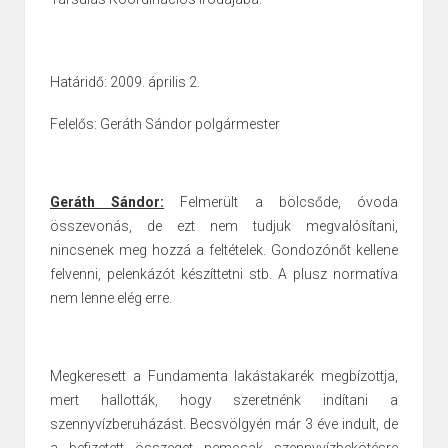
Határidő: 2009. április 2.
Felelős: Geráth Sándor polgármester
Geráth Sándor:
Felmerült a bölcsőde, óvoda
összevonás, de ezt nem tudjuk megvalósítani,
nincsenek meg hozzá a feltételek. Gondozónőt kellene
felvenni, pelenkázót készíttetni stb.
A plusz normatíva
nem lenne elég erre.
Megkeresett a Fundamenta lakástakarék megbízottja,
mert hallották, hogy szeretnénk indítani a
szennyvízberuházást. Becsvölgyén már 3 éve indult, de
a befizetett összeget nemcsak szennyvízbekötésre