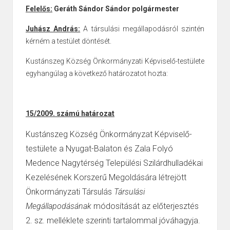
Felelős:
Geráth Sándor Sándor polgármester
Juhász András:
A társulási megállapodásról szintén
kérném a testület döntését.
Kustánszeg Község Önkormányzati Képviselő-testülete
egyhangúlag a következő határozatot hozta:
15/2009. számú határozat
Kustánszeg Község Önkormányzat Képviselő-
testülete a
Nyugat-Balaton és
Zala Folyó
Medence Nagytérség Települési Szilárdhulladékai
Kezelésének
Korszerű Megoldására létrejött
Önkormányzati Társulás
Társulási
Megállapodásának
módosítását az előterjesztés
2. sz. melléklete szerinti
tartalommal jóváhagyja.