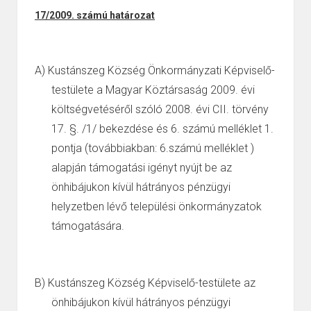
17/2009. számú határozat
A)
Kustánszeg Község Önkormányzati Képviselő-
testülete a Magyar Köztársaság 2009. évi
költségvetéséről szóló 2008. évi CII. törvény
17. §. /1/ bekezdése és 6. számú melléklet 1.
pontja (továbbiakban: 6.számú melléklet )
alapján támogatási igényt nyújt be az
önhibájukon kívül hátrányos pénzügyi
helyzetben lévő települési önkormányzatok
támogatására.
B)
Kustánszeg Község Képviselő-testülete az
önhibájukon kívül hátrányos pénzügyi