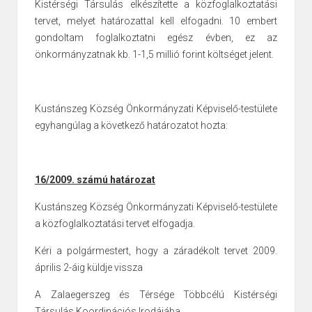
Kistérségi Társulás elkészítette a közfoglalkoztatási
tervet, melyet határozattal kell elfogadni. 10 embert
gondoltam foglalkoztatni egész évben, ez az
önkormányzatnak kb. 1-1,5 millió forint költséget jelent.
Kustánszeg Község Önkormányzati Képviselő-testülete
egyhangúlag a következő határozatot hozta:
16/2009. számú határozat
Kustánszeg Község Önkormányzati Képviselő-testülete
a közfoglalkoztatási
tervet elfogadja.
Kéri a polgármestert, hogy a záradékolt tervet 2009.
április 2-áig
küldje vissza
A Zalaegerszeg és Térsége Többcélú Kistérségi
Társulás Koordinációs
Irodájába.