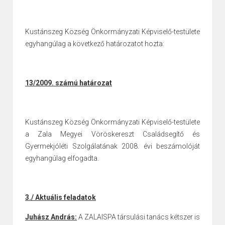
Kustánszeg Község Önkormányzati Képviselő-testülete
egyhangúlag a következő határozatot hozta:
13/2009. számú határozat
Kustánszeg Község Önkormányzati Képviselő-testülete
a Zala Megyei
Vöröskereszt Családsegítő és
Gyermekjóléti Szolgálatának 2008. évi
beszámolóját
egyhangúlag elfogadta.
3./ Aktuális feladatok
Juhász András:
A ZALAISPA társulási tanács kétszer is