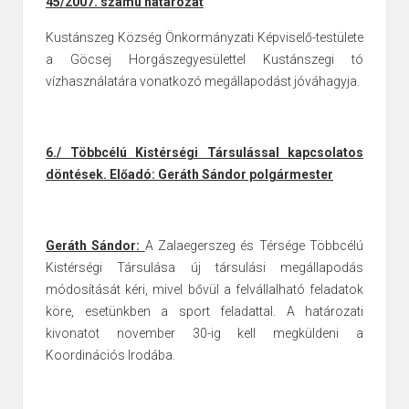
45/2007. számú határozat
Kustánszeg Község Önkormányzati Képviselő-testülete
a Göcsej
Horgászegyesülettel Kustánszegi tó
vízhasználatára vonatkozó megállapodást
jóváhagyja.
6./ Többcélú Kistérségi Társulással kapcsolatos
döntések. Előadó: Geráth Sándor polgármester
Geráth Sándor:
A Zalaegerszeg és Térsége Többcélú
Kistérségi Társulása új társulási megállapodás
módosítását kéri, mivel bővül a felvállalható feladatok
köre, esetünkben a sport feladattal.
A határozati
kivonatot november 30-ig kell megküldeni a
Koordinációs Irodába.