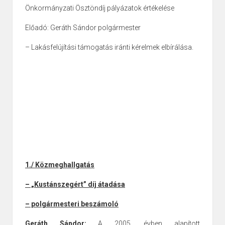
Önkormányzati Ösztöndíj pályázatok értékelése
Előadó: Geráth Sándor polgármester
– Lakásfelújítási támogatás iránti kérelmek elbírálása.
1./ Közmeghallgatás
– „Kustánszegért” díj átadása
– polgármesteri beszámoló
Geráth Sándor:
A 2005. évben alapított