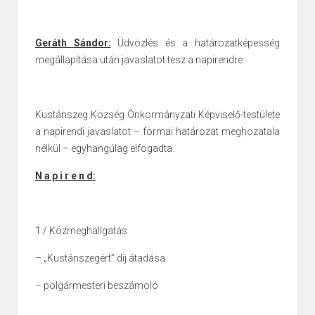
Geráth Sándor:
Üdvözlés és a határozatképesség
megállapítása után javaslatot tesz a napirendre.
Kustánszeg Község Önkormányzati Képviselő-testülete
a napirendi javaslatot – formai határozat meghozatala
nélkül – egyhangúlag elfogadta.
N a p i r e n d:
1./ Közmeghallgatás
– „Kustánszegért” díj átadása
– polgármesteri beszámoló