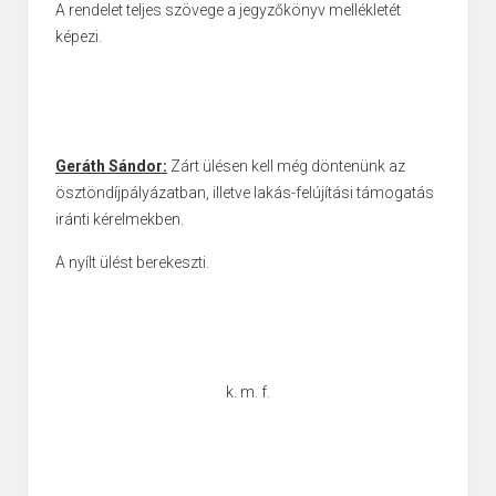
A rendelet teljes szövege a jegyzőkönyv mellékletét
képezi.
Geráth Sándor:
Zárt ülésen kell még döntenünk az
ösztöndíjpályázatban, illetve lakás-felújítási támogatás
iránti kérelmekben.
A nyílt ülést berekeszti.
k. m. f.