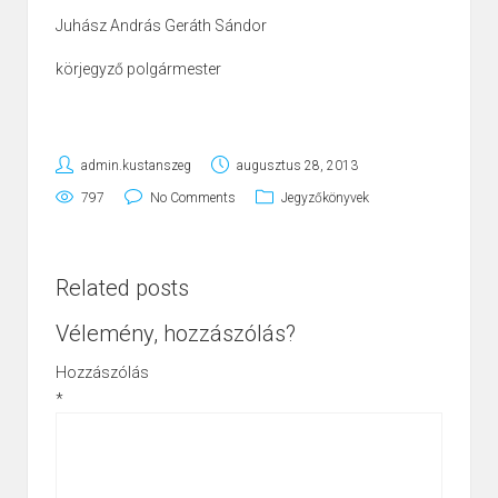
Juhász András
Geráth Sándor
körjegyző
polgármester
admin.kustanszeg
augusztus 28, 2013
797
No Comments
Jegyzőkönyvek
Related posts
Vélemény, hozzászólás?
Hozzászólás
*