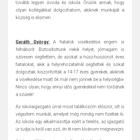
tovább legyen óvoda és iskola. Örülök annak, hogy
olyan kollégákkal dolgozhatom, akiknek munkáját a
község is elismeri.
Geráth György:
A fiatalok viselkedése engem is
felháborít. Biztosítottunk nekik helyet, jómagam is
szívesen segítettem, de azokat a húsz-huszonöt éves
fiatalokat, akik a helyrehozatalnál segítettek és sokat
dolgoztak, kiszorították a 14-17 éves gyerekek, akiknek
a viselkedése miatt ők már nem jönnek be a helyiségbe.
Nincs olyan, hogy ennyi idős gyerekekkel nem törődnek
a szüleik!
Az iskolaigazgató úrral most találkozom először, ott is
végeztem munkát, amelyet még mindig nem fizettek ki.
Az iskola egy alkalmazottja ezért a felelős, az igazgató
úr tudja is kiről van szó, én itt nem kívánom megnevezni.