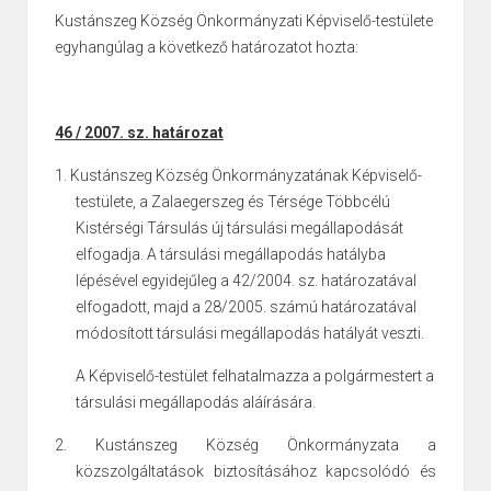
Kustánszeg Község Önkormányzati Képviselő-testülete
egyhangúlag a következő határozatot hozta:
46 / 2007. sz. határozat
1. Kustánszeg Község Önkormányzatának Képviselő-
testülete, a Zalaegerszeg és Térsége Többcélú
Kistérségi Társulás új társulási megállapodását
elfogadja. A társulási megállapodás hatályba
lépésével egyidejűleg a 42/2004. sz. határozatával
elfogadott, majd a 28/2005. számú határozatával
módosított társulási megállapodás hatályát veszti.
A Képviselő-testület felhatalmazza a polgármestert a
társulási megállapodás aláírására.
2. Kustánszeg Község Önkormányzata a
közszolgáltatások biztosításához kapcsolódó és