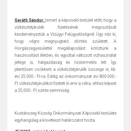
Geráth Sándor:
Ismert a képviselő-testület előtt, hogy a
vízkészletjárulék fizetésének megosztását
kezdeményeztük a Vízügyi Felügyelőségnél. Úgy néz ki,
hogy végre megnyugtató döntés született. A
Horgászegyesülettel megállapodást kötöttünk a
hasznosítást illetően, és egyúttal változott vízhasználat
jellege is, halgazdaság és rizstermelés lett. Így
jelentősen csökkent a vízkészletjárulék összege is, kb.
évi 25.000.- Ft-ra.
Eddig az önkormányzat évi 800.000.-
Ft vízkészletjárulékot fizetett ki erre a célra, ehhez képest
a 25.000.- Ft szinte semmiség.
Kustánszeg Község Önkormányzati Képviselő-testülete
egyhangúlag a következő határozatot hozta: