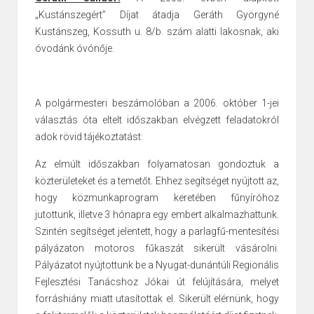
„Kustánszegért” Díjat átadja Geráth Györgyné
Kustánszeg, Kossuth u. 8/b. szám alatti lakosnak, aki
óvodánk óvónője.
A polgármesteri beszámolóban a 2006. október 1-jei
választás óta eltelt időszakban elvégzett feladatokról
adok rövid tájékoztatást:
Az elmúlt időszakban folyamatosan gondoztuk a
közterületeket és a temetőt. Ehhez segítséget nyújtott az,
hogy közmunkaprogram keretében fűnyíróhoz
jutottunk, illetve 3 hónapra egy embert alkalmazhattunk.
Szintén segítséget jelentett, hogy a parlagfű-mentesítési
pályázaton motoros fűkaszát sikerült vásárolni.
Pályázatot nyújtottunk be a Nyugat-dunántúli Regionális
Fejlesztési Tanácshoz Jókai út felújítására, melyet
forráshiány miatt utasítottak el. Sikerült elérnünk, hogy