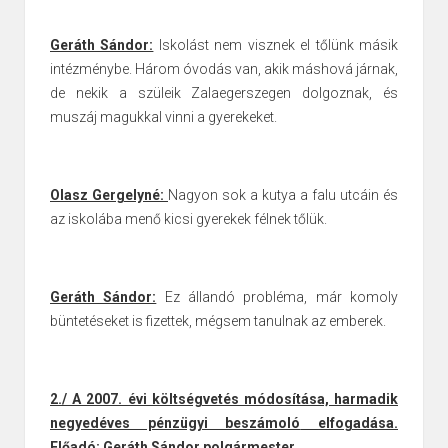
Geráth Sándor:
Iskolást nem visznek el tőlünk másik
intézménybe. Három óvodás van, akik máshová járnak,
de nekik a szüleik Zalaegerszegen dolgoznak, és
muszáj magukkal vinni a gyerekeket.
Olasz Gergelyné:
Nagyon sok a kutya a falu utcáin és
az iskolába menő kicsi gyerekek félnek tőlük.
Geráth Sándor:
Ez állandó probléma, már komoly
büntetéseket is fizettek, mégsem tanulnak az emberek.
2./ A 2007. évi költségvetés módosítása, harmadik
negyedéves pénzügyi beszámoló
elfogadása.
Előadó: Geráth Sándor polgármester