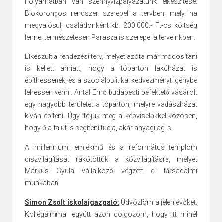
Folyamatban van szennyvízpályázatunk elkészítése.
Biokorongos rendszer szerepel a tervben, mely ha
megvalósul,
családonként kb. 200.000.- Ft-os költség
lenne, természetesen Parasza is szerepel a terveinkben.
Elkészült a rendezési terv, melyet azóta már módosítani
is kellett amiatt, hogy a tóparton lakóházat is
építhessenek, és a szociálpolitikai kedvezményt igénybe
lehessen venni. Antal Ernő budapesti befektető vásárolt
egy nagyobb területet a tóparton, melyre vadászházat
kíván építeni. Úgy ítéljük meg a képviselőkkel közösen,
hogy ő a falut is segíteni tudja, akár anyagilag is.
A millenniumi emlékmű és a református templom
díszvilágítását rákötöttük a közvilágításra, melyet
Márkus Gyula vállalkozó végzett el társadalmi
munkában.
Simon Zsolt iskolaigazgató:
Üdvözlöm a jelenlévőket.
Kollégáimmal együtt azon dolgozom, hogy itt minél