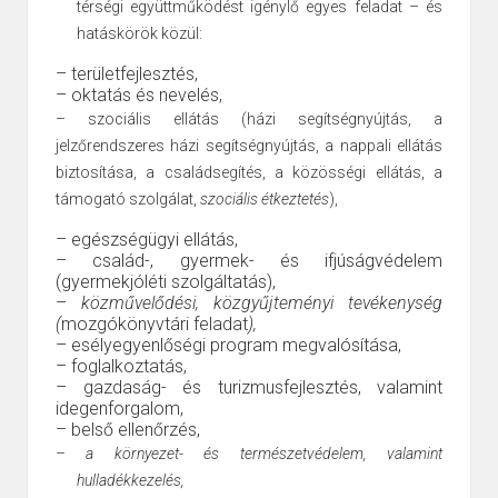
térségi együttműködést igénylő egyes feladat – és
hatáskörök közül:
– területfejlesztés,
– oktatás és nevelés,
– szociális ellátás (házi segítségnyújtás, a
jelzőrendszeres házi segítségnyújtás, a nappali ellátás
biztosítása, a családsegítés, a közösségi ellátás, a
támogató szolgálat,
szociális étkeztetés
),
– egészségügyi ellátás,
– család-, gyermek- és ifjúságvédelem
(gyermekjóléti szolgáltatás),
–
közművelődési, közgyűjteményi tevékenység
(
mozgókönyvtári feladat
),
–
esélyegyenlőségi program megvalósítása,
–
foglalkoztatás,
–
gazdaság- és turizmusfejlesztés, valamint
idegenforgalom,
– belső ellenőrzés,
– a környezet- és természetvédelem, valamint
hulladékkezelés,