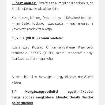
Juhász András:
Közzétesszük majd az újságban is, de
ki is küldjük azoknak, akiket érint.
Kustánszeg Község Önkormányzati Képviselő-testülete
– minősített többségi szavazattal – egyhangúlag a
következő rendeletet alkotja:
15/2007. (XII.03.) számú rendelet
Kustánszeg Község Önkormányzatának Képviselő-
testülete a 15/2007.
(XII.03.) számú rendeletét a helyi
iparűzési adóról megalkotja.
A rendelet teljes szövege a jegyzőkönyv mellékletét
képezi.
5./ Horgászegyesülettel együttműködési
megállapodás megkötése. Előadó: Geráth Sándor
polgármester