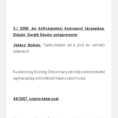
3./ 2008. évi költségvetési koncepció tárgyalása.
Előadó: Geráth Sándor polgármester
Juhász András:
Tájékoztatást ad a jövő évi várható
adatokról.
Kustánszeg Község Önkormányzati Képviselő-testülete
egyhangúlag a következő határozatot hozta:
44/2007. számú határozat