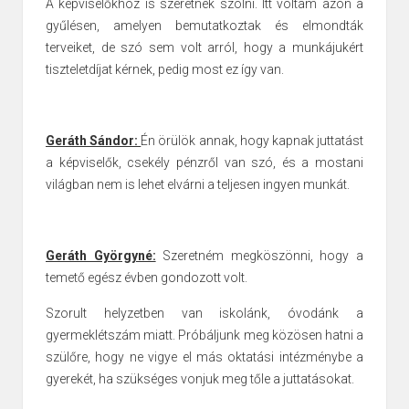
A képviselőkhöz is szeretnék szólni. Itt voltam azon a
gyűlésen, amelyen bemutatkoztak és elmondták
terveiket, de szó sem volt arról, hogy a munkájukért
tiszteletdíjat kérnek, pedig most ez így van.
Geráth Sándor:
Én örülök annak, hogy kapnak juttatást
a képviselők, csekély pénzről van szó, és a mostani
világban nem is lehet elvárni a teljesen ingyen munkát.
Geráth Györgyné:
Szeretném megköszönni, hogy a
temető egész évben gondozott volt.
Szorult helyzetben van iskolánk, óvodánk a
gyermeklétszám miatt. Próbáljunk meg közösen hatni a
szülőre, hogy ne vigye el más oktatási intézménybe a
gyerekét, ha szükséges vonjuk meg tőle a juttatásokat.