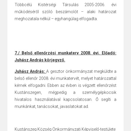
Többcélú Kistérségi Társulás 2005-2006. évi
működéséről szóló beszámolót – alaki határozat
meghozatala nélkül – egyhangúlag elfogadta.
7./ Belső ellenőrzési munkaterv 2008. évi. Előadó:
Juhász András körjegyző.
Juhász András:
A gesztor önkormányzat megküldte a
belső ellenőr 2008. évi munkatervét, melyet határozattal
kérnek elfogadni. Ebben az évben is végzett ellenőrzést
Kustánszegen, mégpedig a személygépkocsik
hivatalos használatával kapcsolatosan. Ő segíti a
munkánkat, tanácsokat, javaslatokat ad.
Kustánszeg Község Önkormányzati Képviselő-testülete