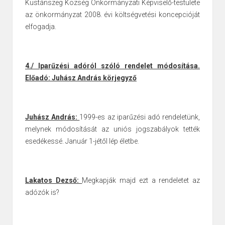
Kustánszeg Község Önkormányzati Képviselő-testülete
az önkormányzat
2008. évi költségvetési koncepcióját
elfogadja.
4./ Iparűzési adóról szóló rendelet módosítása.
Előadó: Juhász András körjegyző
Juhász András:
1999-es az iparűzési adó rendeletünk,
melynek módosítását az uniós jogszabályok tették
esedékessé. Január 1-jétől lép életbe.
Lakatos Dezső:
Megkapják majd ezt a rendeletet az
adózók is?