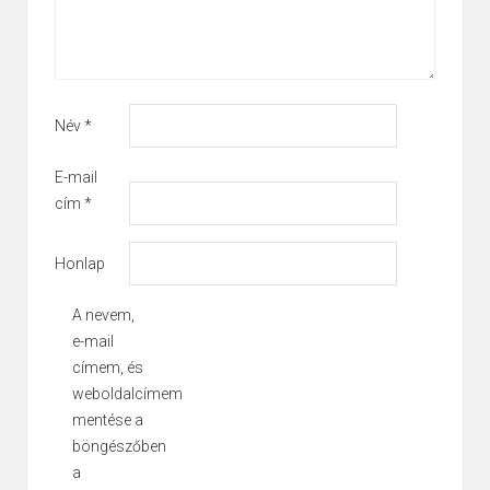
Név
*
E-mail
cím
*
Honlap
A nevem,
e-mail
címem, és
weboldalcímem
mentése a
böngészőben
a