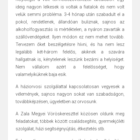
ideig nagyon lelkesek is voltak a fiatalok és nem volt
velük semmi probléma. 3-4 hónap után szabadult el a
pokol, rendetlenek, állandóan buliznak, sajnos az
alkoholfogyasztás is mértéktelen, a nyáron zavarták a
szállóvendégeket. Ilyen módon ez nem mehet tovább.
Tervezem őket beszélgetésre hívni, és ha nem lesz
legalább két-három felelős, akiknek a szavára
hallgatnak is, kénytelenek leszünk bezárni a helyiséget.
Nem vállalom azért a felelősséget, hogy
valamelyiküknek baja esik.
A háziorvosi szolgálattal kapcsolatosan vegyesek a
vélemények, sajnos nagyon sokat van szabadságon,
továbbképzésen, ügyeletben az orvosunk.
A Zala Megyei Vöröskereszttel közösen oldunk meg
feladatokat, többek között családsegítés, gyermekjóléti
szolgálat, házi segítségnyújtás, étkeztetés stb.