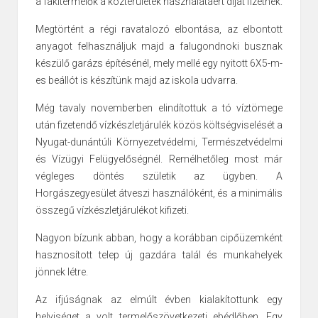
a fakitermelők a közterületek használatáért díjat fizetnek.
Megtörtént a régi ravatalozó elbontása, az elbontott
anyagot felhasználjuk majd a falugondnoki busznak
készülő garázs építésénél, mely mellé egy nyitott 6X5-m-
es beállót is készítünk majd az iskola udvarra.
Még tavaly novemberben elindítottuk a tó víztömege
után fizetendő vízkészletjárulék közös költségviselését a
Nyugat-dunántúli Környezetvédelmi, Természetvédelmi
és Vízügyi Felügyelőségnél. Remélhetőleg most már
végleges döntés születik az ügyben. A
Horgászegyesület átveszi használóként, és a minimális
összegű vízkészletjárulékot kifizeti.
Nagyon bízunk abban, hogy a korábban cipőüzemként
hasznosított telep új gazdára talál és munkahelyek
jönnek létre.
Az ifjúságnak az elmúlt évben kialakítottunk egy
helyiséget a volt termelőszövetkezeti ebédlőben. Egy