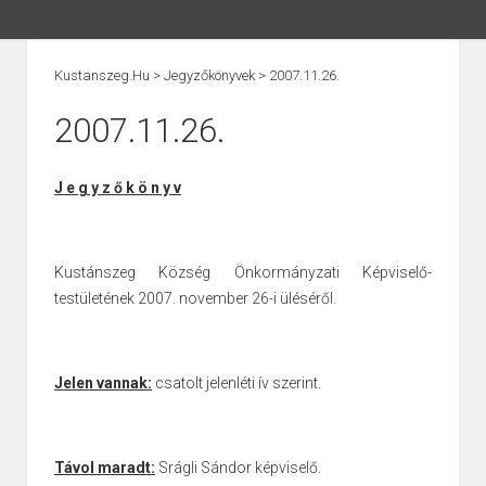
Kustanszeg.hu
>
Jegyzőkönyvek
>
2007.11.26.
2007.11.26.
J e g y z ő k ö n y v
Kustánszeg Község Önkormányzati Képviselő-
testületének 2007. november 26-i üléséről.
Jelen vannak:
csatolt jelenléti ív szerint.
Távol maradt:
Srágli Sándor képviselő.