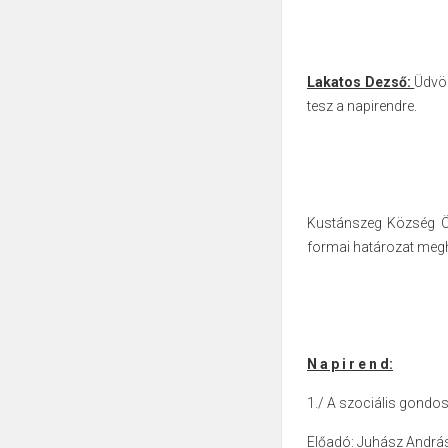
Lakatos Dezső:
Üdvöz
tesz a napirendre.
Kustánszeg Község Önk
formai határozat megh
N a p i r e n d:
1./ A szociális gondo
Előadó: Juhász Andrá