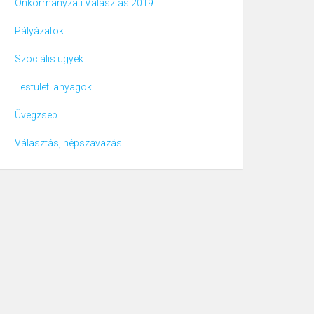
Önkormányzati Választás 2019
Pályázatok
Szociális ügyek
Testületi anyagok
Üvegzseb
Választás, népszavazás