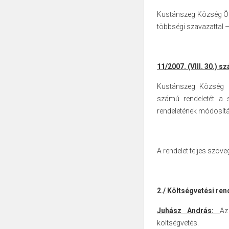
Kustánszeg Község Önk
többségi szavazattal – 
11/2007. (VIII. 30.) 
Kustánszeg Község Ön
számú rendeletét a 
rendeletének módosítá
A rendelet teljes szöve
2./ Költségvetési re
Juhász András:
Az
költségvetés.