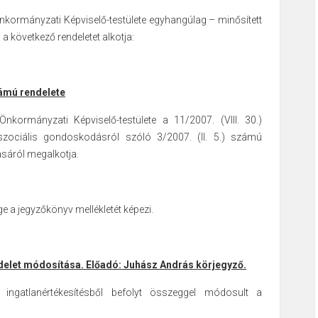
ormányzati Képviselő-testülete egyhangúlag – minősített
a következő rendeletet alkotja:
számú rendelete
kormányzati Képviselő-testülete a 11/2007. (VIII. 30.)
szociális gondoskodásról szóló 3/2007. (II. 5.) számú
sáról megalkotja.
ge a jegyzőkönyv mellékletét képezi.
ndelet módosítása. Előadó: Juhász András körjegyző.
 ingatlanértékesítésből befolyt összeggel módosult a