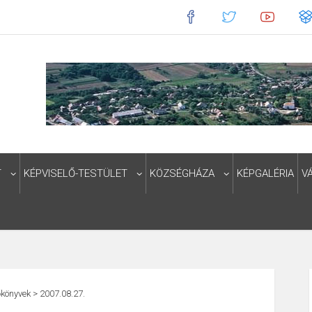
T
KÉPVISELŐ-TESTÜLET
KÖZSÉGHÁZA
KÉPGALÉRIA
V
könyvek
>
2007.08.27.