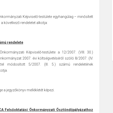
ormányzati Képviselő-testülete egyhangúlag – minősített
a következő rendeletet alkotja:
számú rendelete
kormányzati Képviselő-testülete a 12/2007. (VIII. 30.)
 önkormányzat 2007. évi költségvetéséről szóló 8/2007.
(IV.
tel módosított 5/2007. (III. 5.)
számú rendeletének
otja.
ge a jegyzőkönyv mellékletét képezi.
A Felsőoktatási Önkormányzati Ösztöndíjpályázathoz