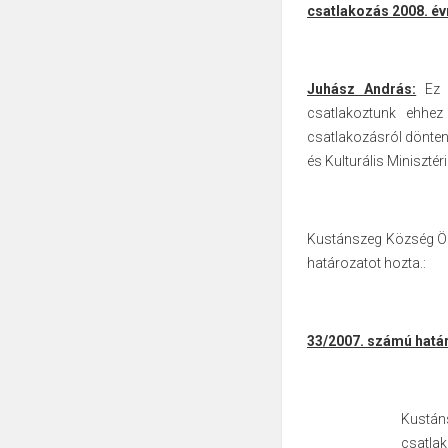
csatlakozás 2008. év
Juhász András:
Ez a
csatlakoztunk ehhez
csatlakozásról döntenü
és Kulturális Miniszt
Kustánszeg Község Ön
határozatot hozta.:
33/2007. számú hatá
Kustá
csatlak