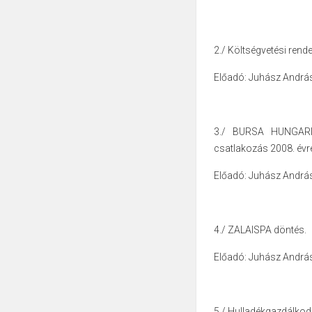
2./ Költségvetési rend
Előadó: Juhász Andrá
3./ BURSA HUNGARIC
csatlakozás
2008. évr
Előadó: Juhász Andrá
4./ ZALAISPA döntés.
Előadó: Juhász Andrá
5./ Hulladékgazdálkod