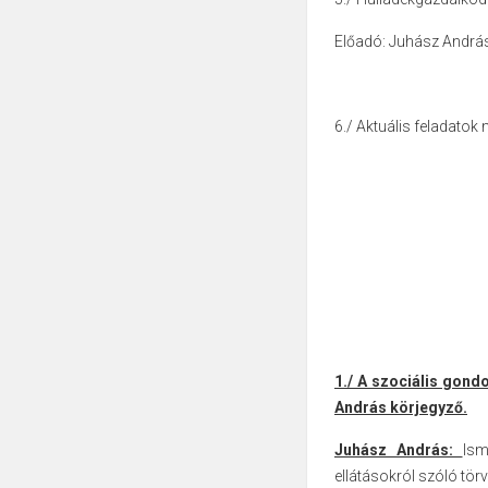
Előadó: Juhász Andrá
6./ Aktuális feladatok
1./ A szociális gon
András körjegyző.
Juhász András:
Ism
ellátásokról szóló törvé