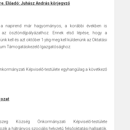
re. Előadó: Juhász András körjegyző
 napirend már hagyományos, a korábbi években is
 az ösztöndíjpályázathoz. Ennek első lépése, hogy a
nk kell és azt október 1-jéig meg kell küldenünk az Oktatási
érium Támogatáskezelő Igazgatósághoz.
kormányzati Képviselő-testülete egyhangúlag a következő
rozat
nszeg Község Önkormányzati Képviselő-testülete
ozik a hátrányos szociális helyzetű felsőoktatási hallgatók,