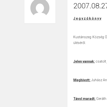
2007.08.2
J e g y z ő k ö n y v
Kustánszeg Község Ön
üléséről.
Jelen vannak:
csatolt j
Meghívott:
Juhász And
Távol maradt:
Geráth