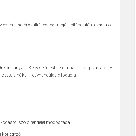
lés és a határozatképesség megállapítása után javaslatot
ormányzati Képviselő-testülete a napirendi javaslatot –
ozatala nélkül – egyhangúlag elfogadta.
skodásról szóló rendelet módosítása.
s körjegyző