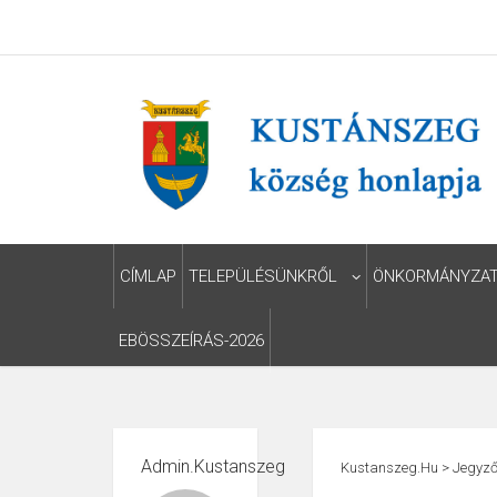
CÍMLAP
TELEPÜLÉSÜNKRŐL
ÖNKORMÁNYZA
EBÖSSZEÍRÁS-2026
Admin.kustanszeg
Kustanszeg.hu
>
Jegyző