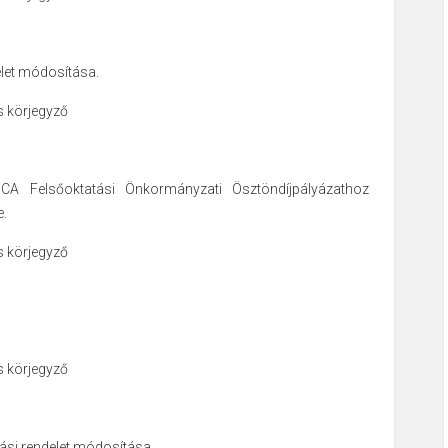
elet módosítása.
s körjegyző
A Felsőoktatási Önkormányzati Ösztöndíjpályázathoz
e.
s körjegyző
s körjegyző
ási rendelet módosítása.