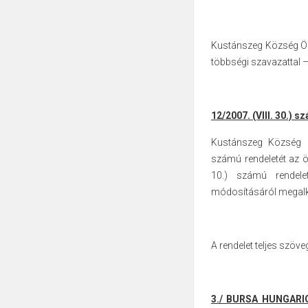
Kustánszeg Község Önk
többségi szavazattal – 
12/2007. (VIII. 30.) 
Kustánszeg Község Ön
számú
rendeletét az
10.) számú rendelet
módosításáról megalk
A rendelet teljes szöve
3./ BURSA HUNGARIC