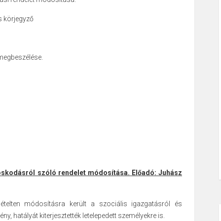
s körjegyző
 megbeszélése.
doskodásról szóló rendelet módosítása. Előadó: Juhász
ételten módosításra került a szociális igazgatásról és
ny, hatályát kiterjesztették letelepedett személyekre is.