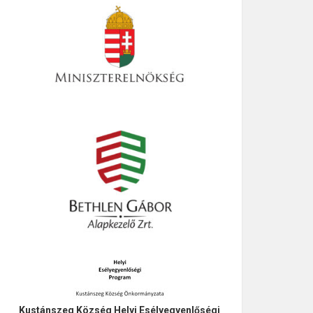
Kustánszeg Község Helyi Esélyegyenlőségi