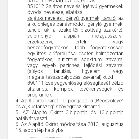
851011
Óvodai nevelés, ellátás
851012
Sajátos nevelési igényű gyermekek
óvodai nevelése, ellátása
sajátos nevelési igényű gyermek, tanuló
: az
a különleges bánásmódot igénylő gyermek,
tanuló, aki a szakértői bizottság szakértői
véleménye alapján mozgásszervi,
érzékszervi, értelmi vagy
beszédfogyatékos, több fogyatékosság
együttes előfordulása esetén halmozottan
fogyatékos, autizmus spektrum zavarral
vagy egyéb pszichés fejlődési zavarral
(súlyos tanulási, figyelem- vagy
magatartásszabályozási zavarral) küzd
890111
Esélyegyenlőség elősegítését célzó
általános, komplex tevékenységek és
programok
4. Az
Alapító Okirat 11. pontjából a
„Becsvölgye”
és a „Kustánszeg” szövegrész kimarad.
5. AZ Alapitó Okirat 3.b.pontja és 13.c.pontja
hatályát veszti.
6.
Az Alapító Okirat módosítása
2013. augusztus
15.napon lép hatályba.
……………………
…………………….