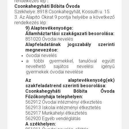
rendelkezés lép
:
Csonkahegyháti Bóbita Óvoda
Székhelye: 8918 Csonkahegyhát, Kossuth u. 15.
3. Az Alapitó Okirat 9.pontja helyébe a következő
rendelkezés lép:
9) Alaptevékenysége:
Államháztartási szakágazati besorolása:
851020
Óvodai nevelés
Alapfeladatának jogszabály szerinti
megnevezése:
óvodai nevelés
a többi gyermekkel, tanulóval együtt
nevelhető sajátos nevelési igényű
gyermekek óvodai nevelése
Az alaptevékenység(ek)
szakfeladatrend szerinti besorolása:
Csonkahegyháti Bóbita Óvoda
Főzőkonyhája telephelyen:
562912
Óvodai intézményi étkeztetés
562913
Iskolai intézményi étkeztetés
562917
Munkahelyi étkeztetés
562920
Egyéb vendéglátás
A székhelyen: