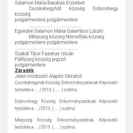
Salamon Mária
Barabás Erzsébet
Csonkahegyhát község
Dobronhegy
község
polgármestere
polgármestere
…………………….
………………………
Egyedné Salamon Mária
Galambos László
Milejszeg község
Németfalu község
polgármestere
polgármestere
……………………….
……………………………..
Szakál Tibor
Fazekas István
Pálfiszeg község
jegyző
polgármestere
Záradék
Jelen módositó Alapitó Okiratot:
Csonkahegyhát Község Önkormányzatának Képviselő-
testülete a ……/2013. (……..) számú
Dobronhegy Község Önkormányzatának Képviselő-
testülete a …../2013. (…….) számú
Milejszeg Község Önkormányzatának Képviselő-
testülete a …../2013. (…….) számú