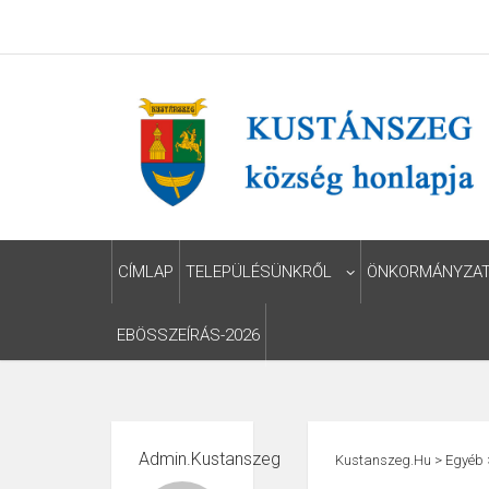
CÍMLAP
TELEPÜLÉSÜNKRŐL
ÖNKORMÁNYZA
EBÖSSZEÍRÁS-2026
Admin.kustanszeg
Kustanszeg.hu
>
Egyéb