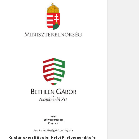
Kustánszeg Község Helyi Esélyegyenlőségi