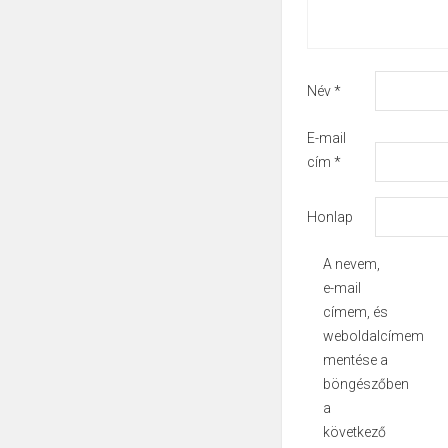
Név
*
E-mail
cím
*
Honlap
A nevem,
e-mail
címem, és
weboldalcímem
mentése a
böngészőben
a
következő