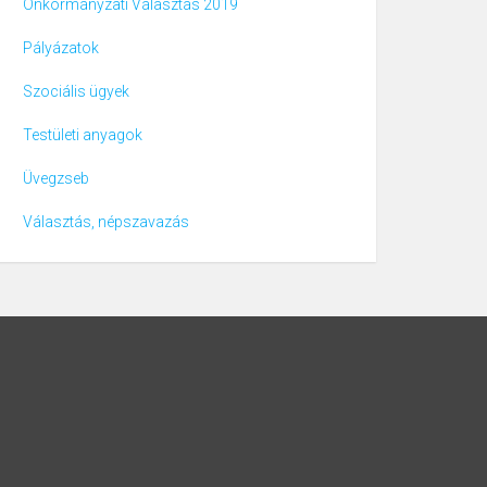
Önkormányzati Választás 2019
Pályázatok
Szociális ügyek
Testületi anyagok
Üvegzseb
Választás, népszavazás