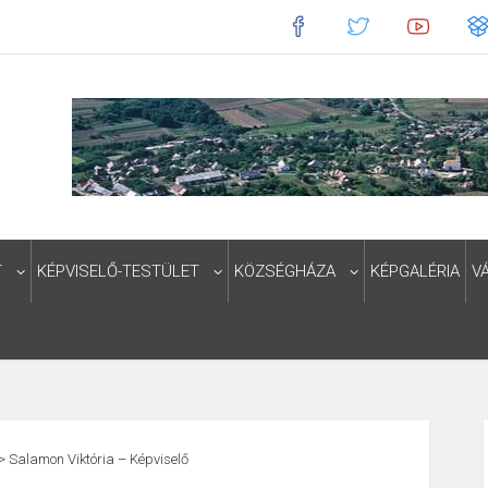
T
KÉPVISELŐ-TESTÜLET
KÖZSÉGHÁZA
KÉPGALÉRIA
V
>
Salamon Viktória – Képviselő