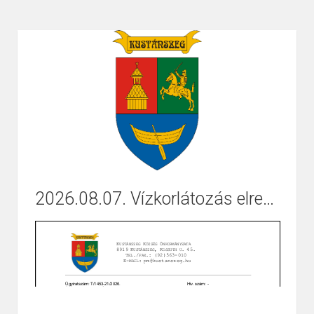
Korábban három település volt a helyén: Tompa,
4930
Hírek
Gyertyánág és Szentiván nemesi települések. A török
portyázások következtében azonban a lakosság a...
2026.08.07. Vízkorlátozás elrendelése