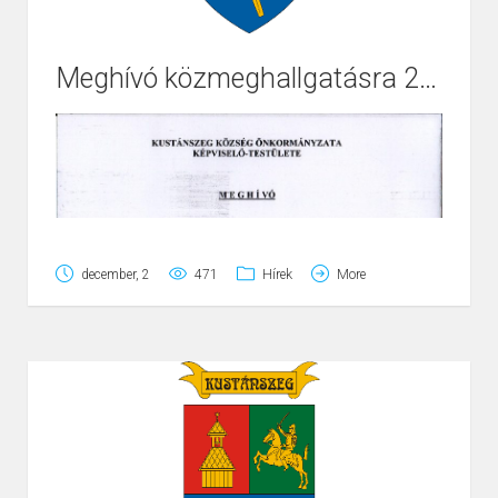
Meghívó közmeghallgatásra 2025.12.12.
Page
1
/
1
Zoom
100%
december, 2
471
Hírek
More