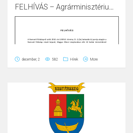
FELHÍVÁS – Agrárminisztérium – 10 hektárnál kisebb területek meghirdetése
Page
1
/
1
Zoom
100%
december, 2
582
Hírek
More