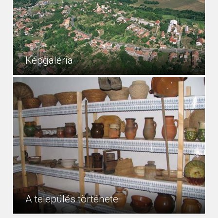
Képgaléria
8136
Hírek
A település története