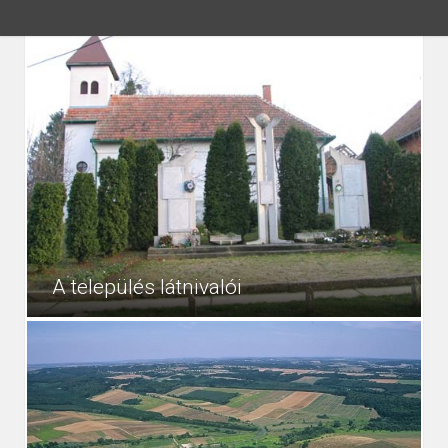
A település látnivalói
Szálláshelyek Kustánszegen Látnivalók:
110435
Hírek
Katolikus templom Református templom Református
templomkert Kustánszegi-tó Tájház