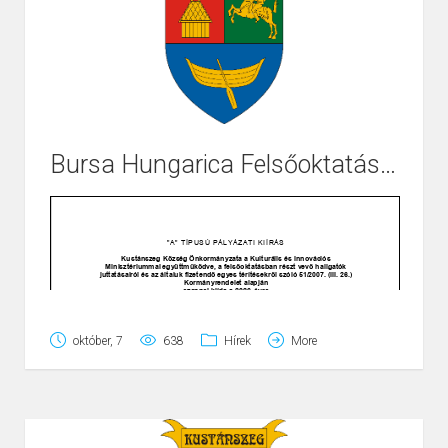
Bursa Hungarica Felsőoktatási Önkormányzati Ösztöndíjpályázat
Page
1
/
2
Zoom
100%
október, 7
638
Hírek
More