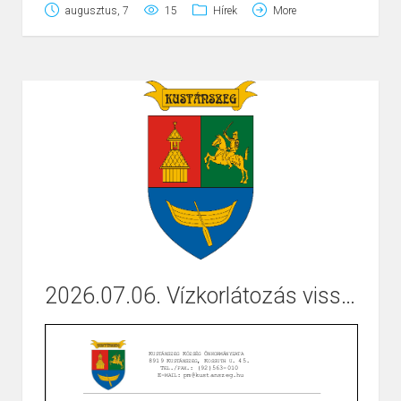
augusztus, 7
15
Hírek
More
2026.07.06. Vízkorlátozás visszavonása
Page
1
/
2
Zoom
100%