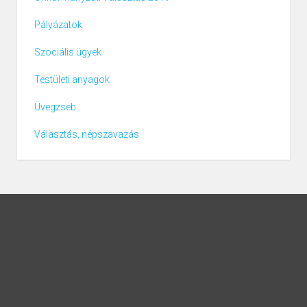
Pályázatok
Szociális ügyek
Testületi anyagok
Üvegzseb
Választás, népszavazás