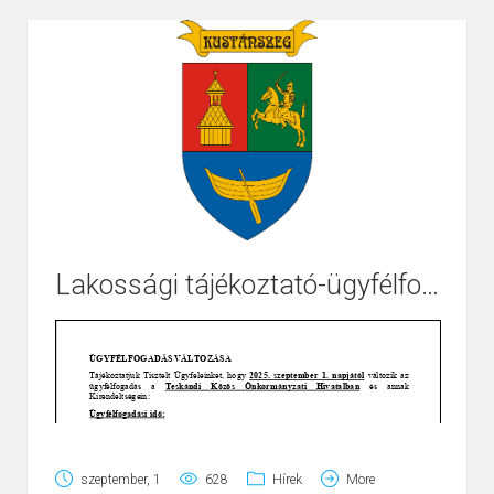
nagysága a szociális vetítési alap összegének 300%-át
(85.500 Ft) egyedül élő esetén annak 800%-át (228.000
Ft) nem haladja meg. A szociális célú tüzelőanyag
juttatás kizárólagos forrása a támogatói okirat szerinti,
az Önkormányzat számára megállapított támogatás és
az ehhez kapcsolódó önrész. E forrás felhasználását
követően benyújtott kérelmet abban az esetben is el kell
utasítani, ha az egyébként a fentieknek megfelel. A
pályázat további feltételei a fent megjelölt
önkormányzati rendeletben (https://or.njt.hu)
Lakossági tájékoztató-ügyfélfogadás változásáról
találhatóak.
Kérelem nyomtatvány az önkormányzatnál
ügyfélfogadási időben igényelhető, illetve a
honlapon (
www.kustanszeg.hu
) letölthető.
Benyújtási határidő:
2025. szeptember 1-től
2025.
szeptember 15-ig
szeptember, 1
628
Hírek
More
A határidő elmulasztása jogvesztő!