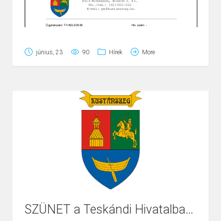
június, 23
90
Hírek
More
SZÜNET a Teskándi Hivatalban és Kirendeltségein-2025