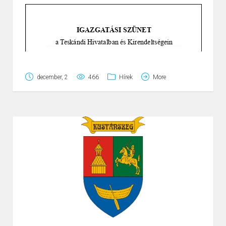
Page
1
/
2
Zoom
100%
december, 2
466
Hírek
More