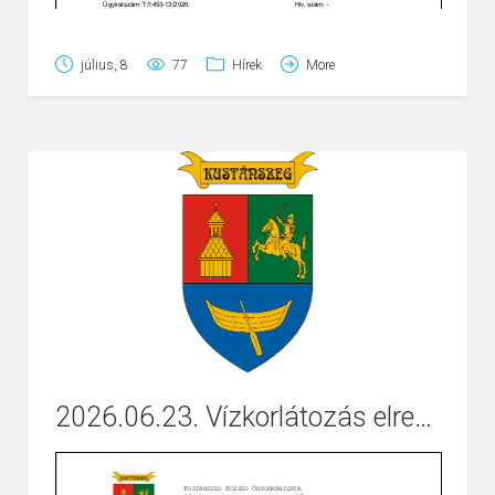
július, 8
77
Hírek
More
2026.06.23. Vízkorlátozás elrendelése Kustánszeg
Page
1
/
2
Zoom
100%