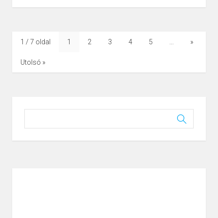
Helye:
Kustánszeg Község Önkormányzata
8919, Kustánszeg, Kossuth utca 45.
1 / 7 oldal
1
2
3
4
5
...
»
Page
1
/
1
Zoom
100%
Kustánszeg, 2025-09-01
Utolsó »
Kustánszeg Község Önkormányzata
K É R E L E M Tűzifa juttatás megállapítására >>
JÖVEDELEMNYILATKOZAT >>