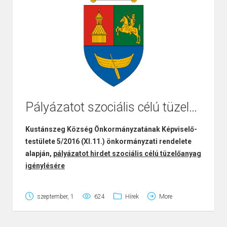
Pályázatot szociális célú tüzelőanyag igénylésére
Kustánszeg Község Önkormányzatának Képviselő-
Page
1
/
4
Zoom
100%
testülete 5/2016 (XI.11.) önkormányzati rendelete
alapján,
pályázatot hirdet szociális célú tüzelőanyag
igénylésére
Az önkormányzat vissza nem térítendő természetbeni
szeptember, 1
624
Hírek
More
támogatásként térítésmentes tüzelőanyag – tűzifa –
támogatást állapíthat meg annak az igénylőnek, akinek
a családjában az egy főre jutó havi jövedelem