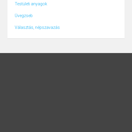
Testületi anyagok
Üvegzseb
Választás, népszavazás