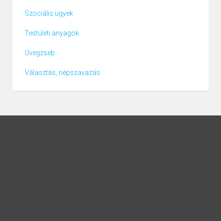
Szociális ügyek
Testületi anyagok
Üvegzseb
Választás, népszavazás